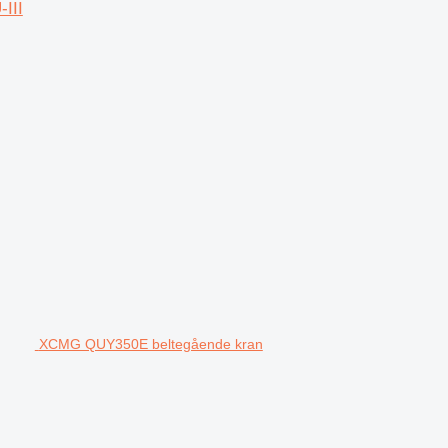
III
XCMG QUY350E beltegående kran