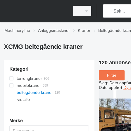
Machineryline
Anleggsmaskiner
Kraner
Beltegående kran
XCMG beltegående kraner
120 annonse
Kategori
Filter
terrengkraner
Slag
:
Dato oppfør
mobilekraner
Dato oppført
Dyr
beltegående kraner
vis alle
Merke