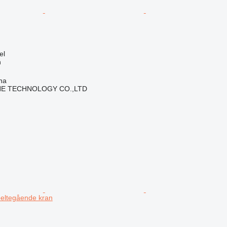
el
n
ha
NE TECHNOLOGY CO.,LTD
 beltegående kran