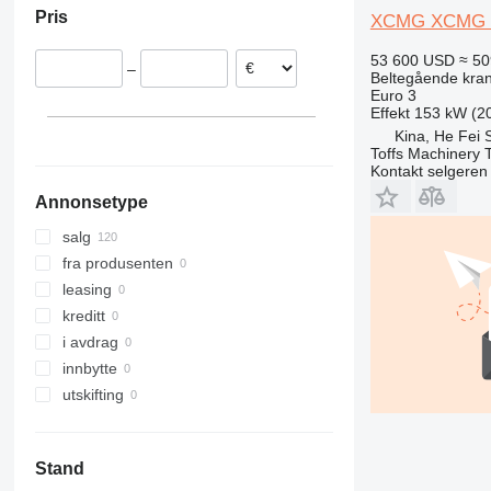
Pris
XCMG XCMG 
S series
53 600 USD
≈ 50
–
Beltegående kra
Euro 3
Effekt
153 kW (20
Kina, He Fei 
Toffs Machinery 
Kontakt selgeren
Annonsetype
salg
fra produsenten
leasing
kreditt
i avdrag
innbytte
utskifting
Stand