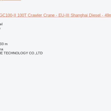
100-II 100T Crawler Crane - EU-III Shanghai Diesel - 49
el
n
933 m
ha
NE TECHNOLOGY CO.,LTD