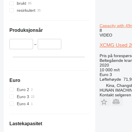
brukt
resirkulert
Capacity with 49
Produksjonsår
8
VIDEO
–
XCMG Used 20
Pris på forespørs
Beltegående kra
2020
10 000 m/t
Euro 3
Løftehøyde
71,
Euro
Kina, Changs
Euro 2
HUNAN IMACHI
Kontakt selgeren
Euro 3
Euro 4
Lastekapasitet