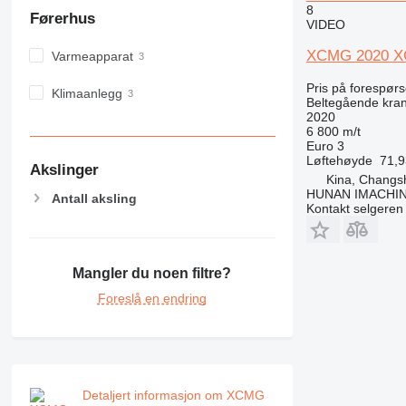
8
Førerhus
VIDEO
XCMG 2020 XGC
Varmeapparat
Pris på forespørs
Klimaanlegg
Beltegående kra
2020
6 800 m/t
Euro 3
Løftehøyde
71,
Akslinger
Kina, Changs
HUNAN IMACHI
Antall aksling
Kontakt selgeren
Mangler du noen filtre?
Foreslå en endring
Detaljert informasjon om XCMG