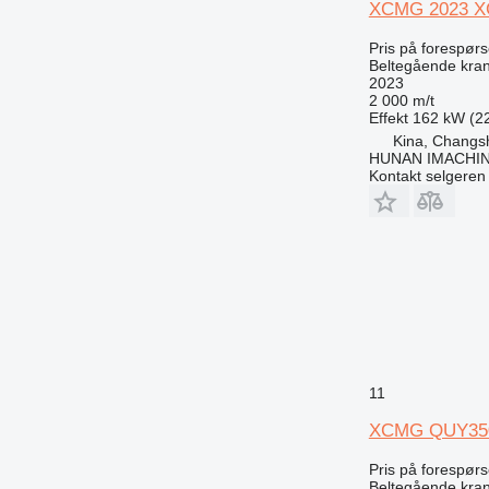
XCMG 2023 XGC
Pris på forespørs
Beltegående kra
2023
2 000 m/t
Effekt
162 kW (22
Kina, Changs
HUNAN IMACHI
Kontakt selgeren
11
XCMG QUY35
Pris på forespørs
Beltegående kra