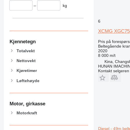
–
kg
6
XCMG XGC75
Kjennetegn
Pris på forespørs
Beltegående kra
2020
Totalvekt
8 000 m/t
Nettovekt
Kina, Changs
HUNAN IMACHI
Kjøretimer
Kontakt selgeren
Løftehøyde
Motor, girkasse
Motorkraft
Diesel - 49m bel