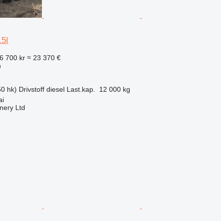
5I
6 700 kr
≈ 23 370 €
n
0 hk)
Drivstoff
diesel
Last.kap.
12 000 kg
ai
nery Ltd