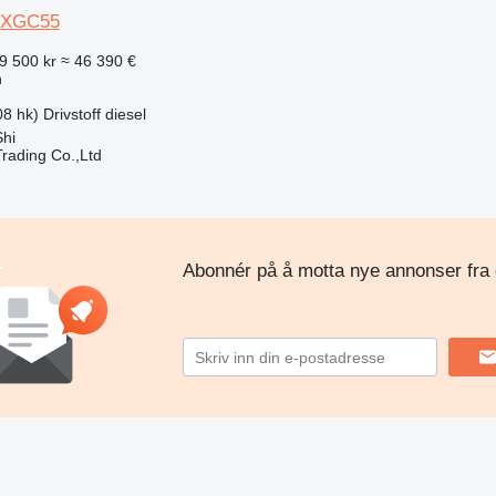
XGC55
9 500 kr
≈ 46 390 €
n
8 hk)
Drivstoff
diesel
Shi
Trading Co.,Ltd
Abonnér på å motta nye annonser fra