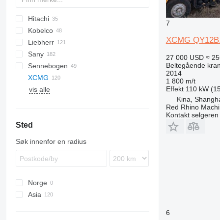
Hitachi
5299
BC
307
RH
CC
QUY
7
Kobelco
MC
320
EX
SCX
CCH
XCMG QY12B.
Liebherr
345
KH
7045
Sany
7055
HS
LS
25
CC
250
27 000 USD
≈ 25
Beltegående kra
Sennebogen
7065
LG
LC
SCC
2014
XCMG
7150
LR
MC
STC
613
LS
TTC
URW
1 800 m/t
Effekt
110 kW (15
vis alle
CKE
LTR
640
SC
QY
QUY
Kina, Shangh
SK
643
QY12
Red Rhino Machi
SL
653
Kontakt selgeren
Sted
655
673
Søk innenfor en radius
690
2200
3300
Norge
5500
Asia
6100
Kina
6113
6
Tyrkia
7700