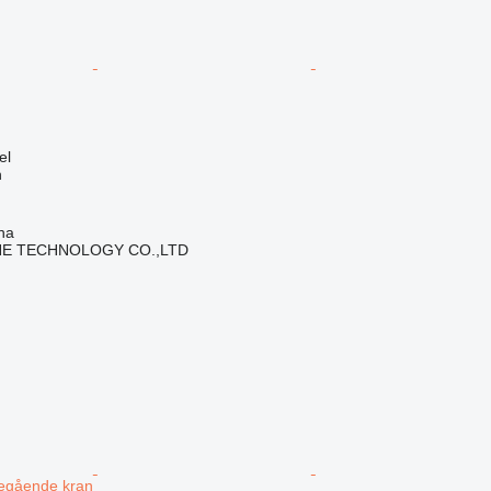
el
n
ha
NE TECHNOLOGY CO.,LTD
tegående kran