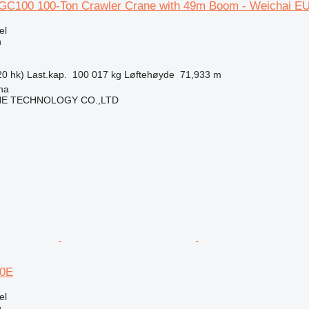
100 100-Ton Crawler Crane with 49m Boom - Weichai EU-
el
n
0 hk)
Last.kap.
100 017 kg
Løftehøyde
71,933 m
ha
NE TECHNOLOGY CO.,LTD
0E
el
n