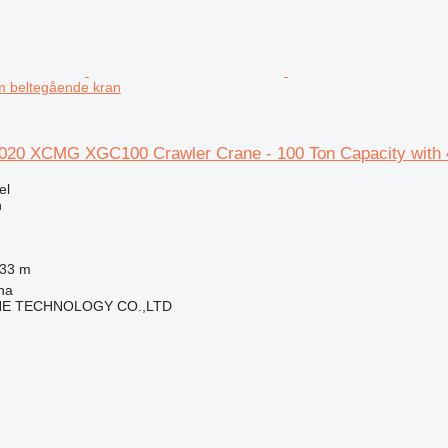
m beltegående kran
20 XCMG XGC100 Crawler Crane - 100 Ton Capacity with
el
n
933 m
ha
NE TECHNOLOGY CO.,LTD