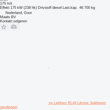
175 m/t
Effekt
175 kW (238 hk)
Drivstoff
diesel
Last.kap.
46 700 kg
Nederland, Goor
Maats BV
Kontakt selgeren
ny Liebherr RL44 Litronic Sideboom
rørutlegger