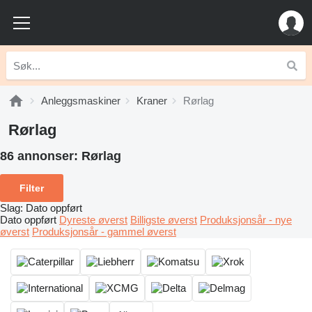
Anleggsmaskiner
Kraner
Rørlag
Rørlag
86 annonser:
Rørlag
Filter
Slag
:
Dato oppført
Dato oppført
Dyreste øverst
Billigste øverst
Produksjonsår - nye
øverst
Produksjonsår - gammel øverst