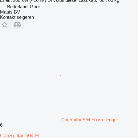
Effekt
306 kW (416 hk)
Drivstoff
diesel
Last.kap.
90 700 kg
Nederland, Goor
Maats BV
Kontakt selgeren
Caterpillar 594 H rørutlegger
6
Caterpillar 594 H