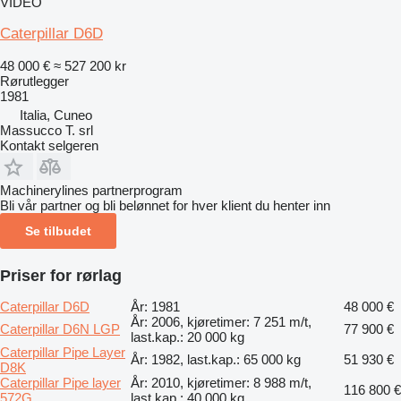
VIDEO
Caterpillar D6D
48 000 €
≈ 527 200 kr
Rørutlegger
1981
Italia, Cuneo
Massucco T. srl
Kontakt selgeren
Machinerylines partnerprogram
Bli vår partner og bli belønnet for hver klient du henter inn
Se tilbudet
Priser for rørlag
Caterpillar D6D
År: 1981
48 000 €
År: 2006, kjøretimer: 7 251 m/t,
Caterpillar D6N LGP
77 900 €
last.kap.: 20 000 kg
Caterpillar Pipe Layer
År: 1982, last.kap.: 65 000 kg
51 930 €
D8K
Caterpillar Pipe layer
År: 2010, kjøretimer: 8 988 m/t,
116 800 €
572G
last.kap.: 40 000 kg