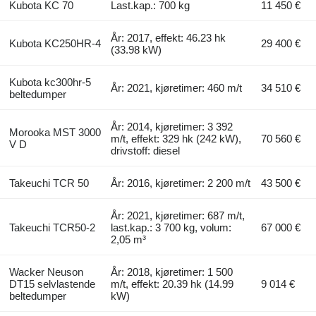
Kubota KC 70
Last.kap.: 700 kg
11 450 €
År: 2017, effekt: 46.23 hk
Kubota KC250HR-4
29 400 €
(33.98 kW)
Kubota kc300hr-5
År: 2021, kjøretimer: 460 m/t
34 510 €
beltedumper
År: 2014, kjøretimer: 3 392
Morooka MST 3000
m/t, effekt: 329 hk (242 kW),
70 560 €
V D
drivstoff: diesel
Takeuchi TCR 50
År: 2016, kjøretimer: 2 200 m/t
43 500 €
År: 2021, kjøretimer: 687 m/t,
Takeuchi TCR50-2
last.kap.: 3 700 kg, volum:
67 000 €
2,05 m³
Wacker Neuson
År: 2018, kjøretimer: 1 500
DT15 selvlastende
m/t, effekt: 20.39 hk (14.99
9 014 €
beltedumper
kW)