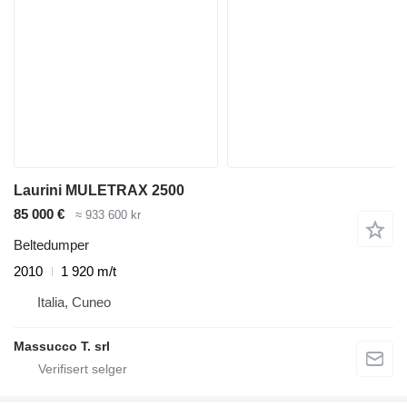
Laurini MULETRAX 2500
85 000 €
≈ 933 600 kr
Beltedumper
2010
1 920 m/t
Italia, Cuneo
Massucco T. srl