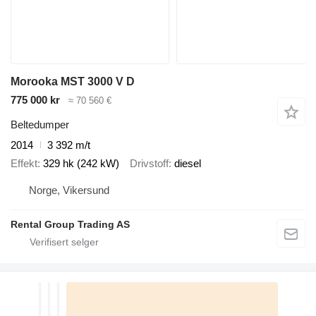
Morooka MST 3000 V D
775 000 kr
≈ 70 560 €
Beltedumper
2014
3 392 m/t
Effekt
329 hk (242 kW)
Drivstoff
diesel
Norge, Vikersund
Rental Group Trading AS