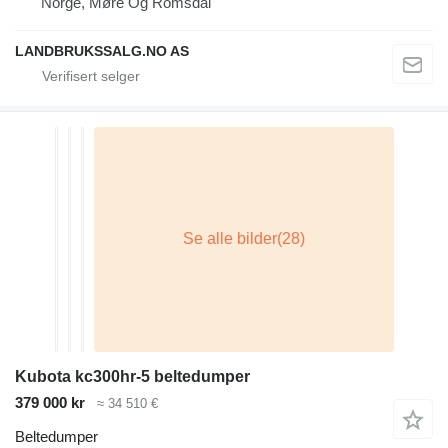
Norge, Møre Og Romsdal
LANDBRUKSSALG.NO AS
Kubota kc300hr-5 beltedumper
379 000 kr
≈ 34 510 €
Beltedumper