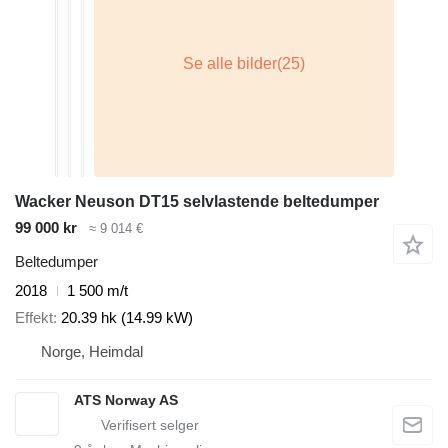
Wacker Neuson DT15 selvlastende beltedumper
99 000 kr
≈ 9 014 €
Beltedumper
2018
1 500 m/t
Effekt
20.39 hk (14.99 kW)
Norge, Heimdal
ATS Norway AS