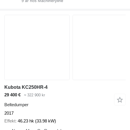
9
år hos Machineryline
Kubota KC250HR-4
29 400 €
≈ 322 900 kr
Beltedumper
2017
Effekt
46.23 hk (33.98 kW)