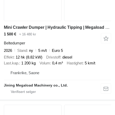
Mini Crawler Dumper | Hydraulic Tipping | Megaload Mini Dumper |
1 500 €
≈ 16 480 kr
Beltedumper
2026
Stand
ny
5 m/t
Euro 5
Effekt
12 hk (8.82 kW)
Drivstoff
diesel
Last.kap.
1 200 kg
Volum
0,4 m³
Hastighet
5 km/t
Frankrike, Saone
Jining Megaload Machinery co., Ltd.