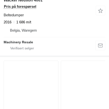
Wacker Neuson 4001
Pris på forespørsel
Beltedumper
2016
1 686 m/t
Belgia, Waregem
Machinery Resale