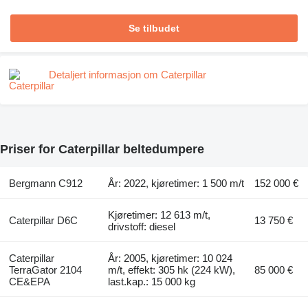
Se tilbudet
Detaljert informasjon om Caterpillar
Priser for Caterpillar beltedumpere
Bergmann C912
År: 2022, kjøretimer: 1 500 m/t
152 000 €
Kjøretimer: 12 613 m/t,
Caterpillar D6C
13 750 €
drivstoff: diesel
Caterpillar
År: 2005, kjøretimer: 10 024
TerraGator 2104
m/t, effekt: 305 hk (224 kW),
85 000 €
CE&EPA
last.kap.: 15 000 kg