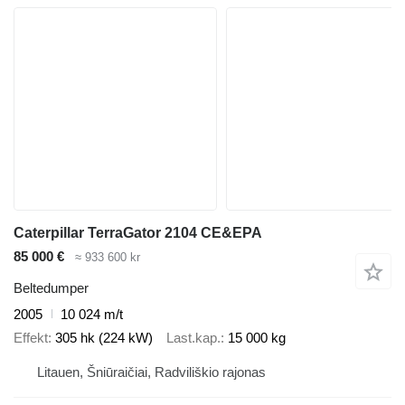
Caterpillar TerraGator 2104 CE&EPA
85 000 €
≈ 933 600 kr
Beltedumper
2005
10 024 m/t
Effekt
305 hk (224 kW)
Last.kap.
15 000 kg
Litauen, Šniūraičiai, Radviliškio rajonas