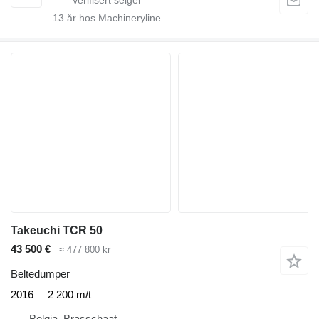
13
år hos Machineryline
Takeuchi TCR 50
43 500 €
≈ 477 800 kr
Beltedumper
2016
2 200 m/t
Belgia, Brasschaat