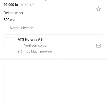
99 000 kr
≈ 9 014 €
Beltedumper
520 m/t
Norge, Heimdal
ATS Norway AS
9
år hos Machineryline