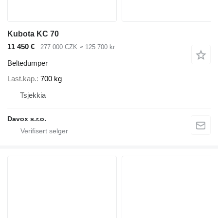
Kubota KC 70
11 450 €
277 000 CZK
≈ 125 700 kr
Beltedumper
Last.kap.
700 kg
Tsjekkia
Davox s.r.o.