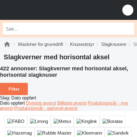
Maskiner for gruvedrift
Knuseutstyr
Slagknusere
S
Slagkverner med horisontal aksel
422 annonser:
Slagkverner med horisontal aksel,
horisontal slagknuser
Filter
Slag
:
Dato oppført
Dato oppført
Dyreste øverst
Billigste øverst
Produksjonsår - nye
øverst
Produksjonsår - gammel øverst