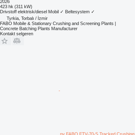
2026
423 hk (311 kW)
Drivstoff
elektrisk/diesel
Mobil
✓
Beltesystem
✓
Tyrkia, Torbalı / İzmir
FABO Mobile & Stationary Crushing and Screening Plants |
Concrete Batching Plants Manufacturer
Kontakt selgeren
ny FABO FTV-70-S Tracked Crushing