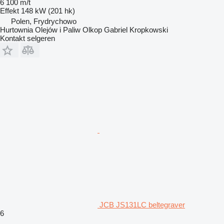
6 100 m/t
Effekt
148 kW (201 hk)
Polen, Frydrychowo
Hurtownia Olejów i Paliw Olkop Gabriel Kropkowski
Kontakt selgeren
JCB JS131LC beltegraver
6