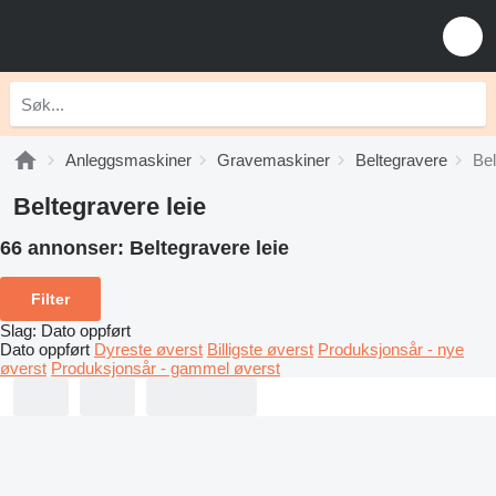
Anleggsmaskiner
Gravemaskiner
Beltegravere
Bel
Beltegravere leie
66 annonser:
Beltegravere leie
Filter
Slag
:
Dato oppført
Dato oppført
Dyreste øverst
Billigste øverst
Produksjonsår - nye
øverst
Produksjonsår - gammel øverst