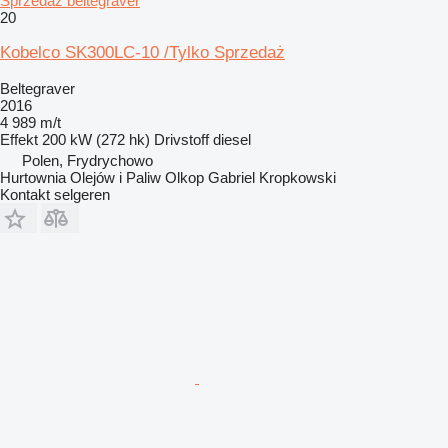
Sprzedaż beltegraver
20
Kobelco SK300LC-10 /Tylko Sprzedaż
Beltegraver
2016
4 989 m/t
Effekt
200 kW (272 hk)
Drivstoff
diesel
Polen, Frydrychowo
Hurtownia Olejów i Paliw Olkop Gabriel Kropkowski
Kontakt selgeren