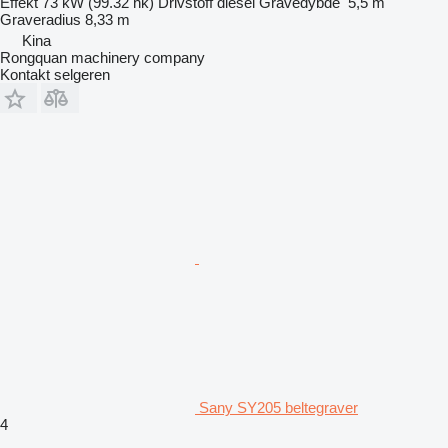
Effekt
73 kW (99.32 hk)
Drivstoff
diesel
Gravedybde
5,5 m
Graveradius
8,33 m
Kina
Rongquan machinery company
Kontakt selgeren
Sany SY205 beltegraver
4