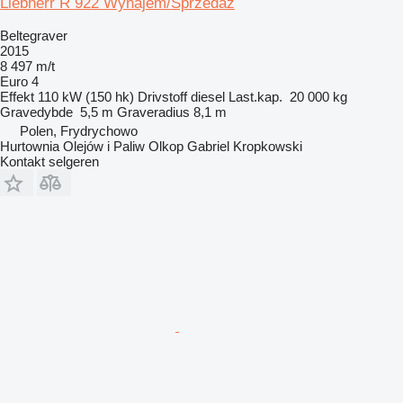
Liebherr R 922 Wynajem/Sprzedaż
Beltegraver
2015
8 497 m/t
Euro 4
Effekt
110 kW (150 hk)
Drivstoff
diesel
Last.kap.
20 000 kg
Gravedybde
5,5 m
Graveradius
8,1 m
Polen, Frydrychowo
Hurtownia Olejów i Paliw Olkop Gabriel Kropkowski
Kontakt selgeren