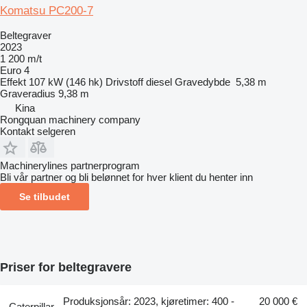
Komatsu PC200-7
Beltegraver
2023
1 200 m/t
Euro 4
Effekt
107 kW (146 hk)
Drivstoff
diesel
Gravedybde
5,38 m
Graveradius
9,38 m
Kina
Rongquan machinery company
Kontakt selgeren
Machinerylines partnerprogram
Bli vår partner og bli belønnet for hver klient du henter inn
Se tilbudet
Priser for beltegravere
Produksjonsår: 2023, kjøretimer: 400 -
20 000 €
Caterpillar