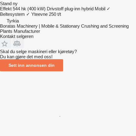
Stand
ny
Effekt
544 hk (400 kW)
Drivstoff
plug-inn hybrid
Mobil
✓
Beltesystem
✓
Yteevne
250 t/t
Tyrkia
Boratas Machinery | Mobile & Stationary Crushing and Screening
Plants Manufacturer
Kontakt selgeren
Skal du selge maskineri eller kjøretøy?
Du kan gjøre det med oss!
Sett inn annonsen din