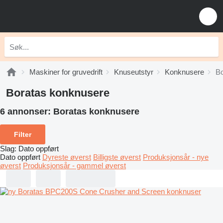
Maskiner for gruvedrift
Knuseutstyr
Konknusere
Bo
Boratas konknusere
6 annonser:
Boratas konknusere
Filter
Slag
:
Dato oppført
Dato oppført
Dyreste øverst
Billigste øverst
Produksjonsår - nye
øverst
Produksjonsår - gammel øverst