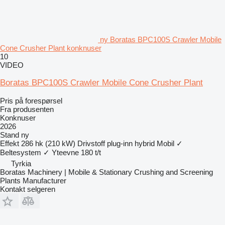
ny Boratas BPC100S Crawler Mobile
Cone Crusher Plant konknuser
10
VIDEO
Boratas BPC100S Crawler Mobile Cone Crusher Plant
Pris på forespørsel
Fra produsenten
Konknuser
2026
Stand
ny
Effekt
286 hk (210 kW)
Drivstoff
plug-inn hybrid
Mobil
✓
Beltesystem
✓
Yteevne
180 t/t
Tyrkia
Boratas Machinery | Mobile & Stationary Crushing and Screening
Plants Manufacturer
Kontakt selgeren