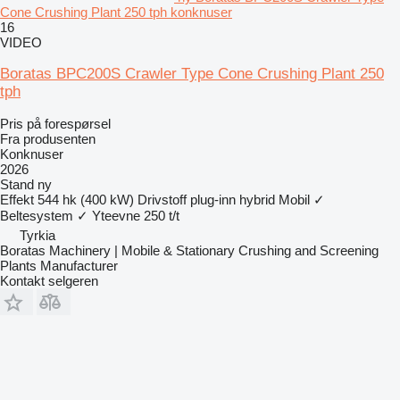
Cone Crushing Plant 250 tph konknuser
16
VIDEO
Boratas BPC200S Crawler Type Cone Crushing Plant 250
tph
Pris på forespørsel
Fra produsenten
Konknuser
2026
Stand
ny
Effekt
544 hk (400 kW)
Drivstoff
plug-inn hybrid
Mobil
✓
Beltesystem
✓
Yteevne
250 t/t
Tyrkia
Boratas Machinery | Mobile & Stationary Crushing and Screening
Plants Manufacturer
Kontakt selgeren