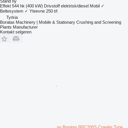
Stand
ny
Effekt
544 hk (400 kW)
Drivstoff
elektrisk/diesel
Mobil
✓
Beltesystem
✓
Yteevne
250 t/t
Tyrkia
Boratas Machinery | Mobile & Stationary Crushing and Screening
Plants Manufacturer
Kontakt selgeren
ny Boratas BPC200S Crawler Type