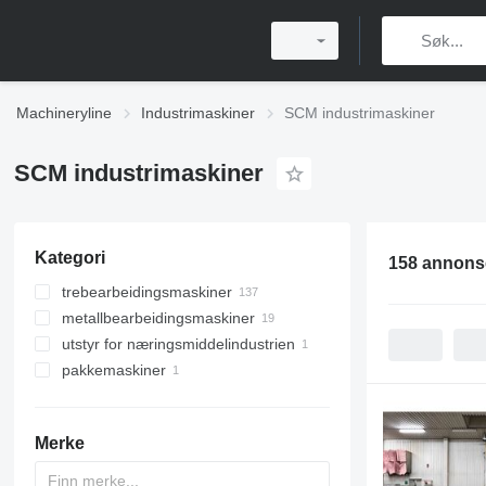
Machineryline
Industrimaskiner
SCM industrimaskiner
SCM industrimaskiner
Kategori
158 annons
trebearbeidingsmaskiner
metallbearbeidingsmaskiner
maskineringssentre for tre
utstyr for næringsmiddelindustrien
tresager
maskineringssentre
pakkemaskiner
kantbåndmaskiner
benkbormaskiner
hygienestasjoner
skinnegående bordsager
flerspindlet boremaskiner
horisontale emballeringsmaskiner
sirkelsager
dressing og
kantsager for plater
tykkelseshøvelmaskiner
Merke
horisontale panelsager
trefresemaskiner
flerbladsagger