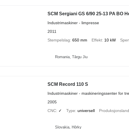
SCM Sergiani GS 6/90 25-13 PA BO Ho
Industrimaskiner - limpresse
2011
Stempelslag
650 mm
Effekt
10 kW
Spen
Romania, Târgu Jiu
SCM Record 110 S
Industrimaskiner - maskineringssenter for tr
2005
CNC
✓
Type
universell
Produksjonslan
Slovakia, Hôrky