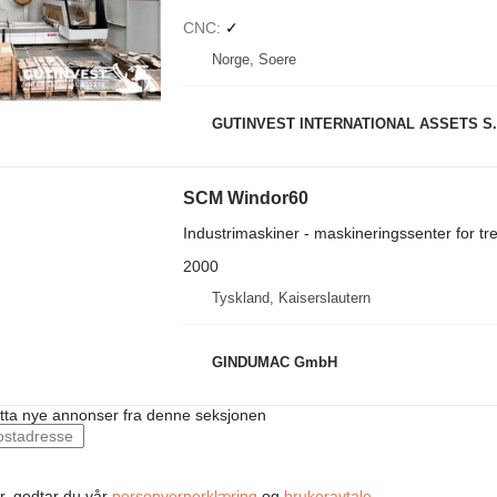
CNC
✓
Norge, Soere
GUTINVEST INTERNATIONAL ASSETS S.
SCM Windor60
Industrimaskiner - maskineringssenter for tr
2000
Tyskland, Kaiserslautern
GINDUMAC GmbH
ta nye annonser fra denne seksjonen
r, godtar du vår
personvernerklæring
og
brukeravtale
.