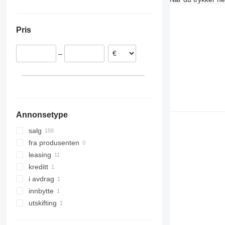
Tyskland
Ukraina
Slovakia
Pris
Polen
Spania
–
Romania
Belgia
Italia
vis alle
Annonsetype
salg
fra produsenten
leasing
kreditt
i avdrag
innbytte
utskifting