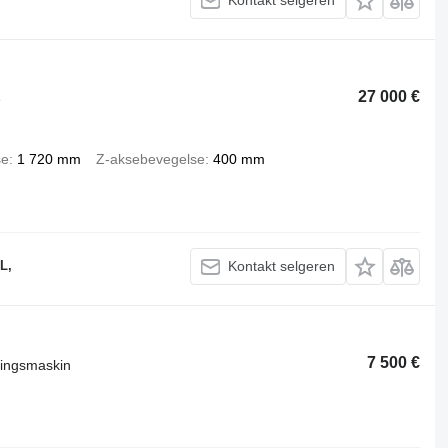
Kontakt selgeren
27 000 €
e
se
1 720 mm
Z-aksebevegelse
400 mm
L,
Kontakt selgeren
7 500 €
dingsmaskin