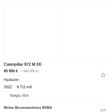
Caterpillar 972 M XE
85 950 €
≈ 944 000 kr
Hjullaster
2022
8 711 m/t
Belgia, Mol
Molse Bouwmachines BVBA