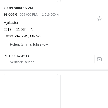
Caterpillar 972M
92 660 €
399 000 PLN
≈ 1 018 000 kr
Hjullaster
2019
11 064 m/t
Effekt
247 kW (336 hk)
Polen, Gmina Tuliszków
P.P.H.U. A2-BUD