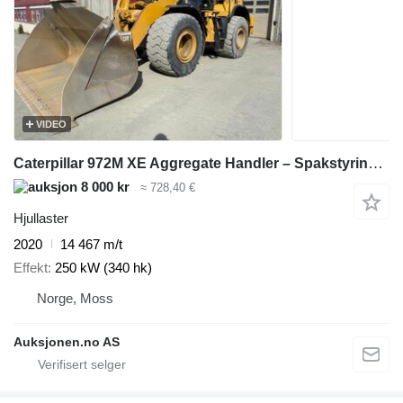
VIDEO
Caterpillar 972M XE Aggregate Handler – Spakstyring – Kamera – Sentralsmørin
8 000 kr
≈ 728,40 €
Hjullaster
2020
14 467 m/t
Effekt
250 kW (340 hk)
Norge, Moss
Auksjonen.no AS