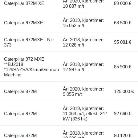
År: 2020, kjøretimer:
Caterpillar 972M XE
89 000 €
10 887 m/t
År: 2019, kjøretimer:
Caterpillar 972MXE
68 500 €
15 052 m/t
Caterpillar 972MXE - Nr.:
År: 2018, kjøretimer:
95 081 €
373
12 028 m/t
Caterpillar 972 MXE
**BJ2018
År: 2018, kjøretimer:
85 900 €
*12997/ZSA/Klima/German
12 997 m/t
Machine
År: 2020, kjøretimer:
Caterpillar 972M
125 000 €
9 055 m/t
År: 2019, kjøretimer:
Caterpillar 972M
11 064 m/t, effekt: 247
92 660 €
kW (336 hk)
År: 2018, kjøretimer:
Caterpillar 972M
80 120 €