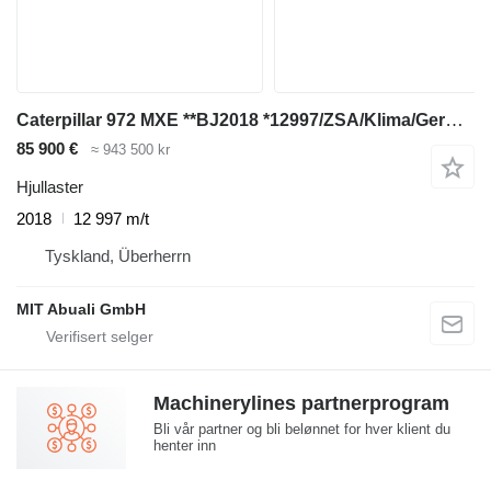
Caterpillar 972 MXE **BJ2018 *12997/ZSA/Klima/German Machine
85 900 €
≈ 943 500 kr
Hjullaster
2018
12 997 m/t
Tyskland, Überherrn
MIT Abuali GmbH
Machinerylines partnerprogram
Bli vår partner og bli belønnet for hver klient du
henter inn