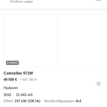
VIDEO
Caterpillar 972M
49 500 €
≈ 543 700 kr
Hjullaster
2015
21 641 m/t
Effekt
247 kW (336 hk)
Akselkonfigurasjon
4x4