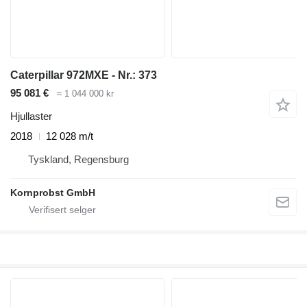
Caterpillar 972MXE - Nr.: 373
95 081 €
≈ 1 044 000 kr
Hjullaster
2018
12 028 m/t
Tyskland, Regensburg
Kornprobst GmbH