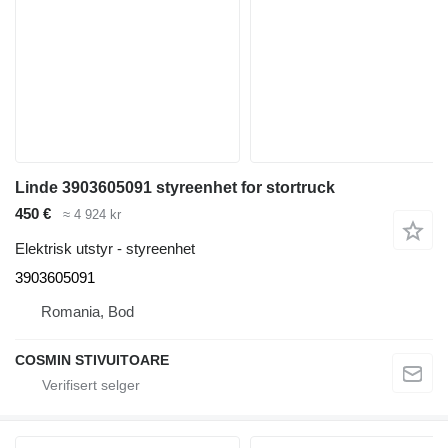
Linde 3903605091 styreenhet for stortruck
450 €
≈ 4 924 kr
Elektrisk utstyr - styreenhet
3903605091
Romania, Bod
COSMIN STIVUITOARE