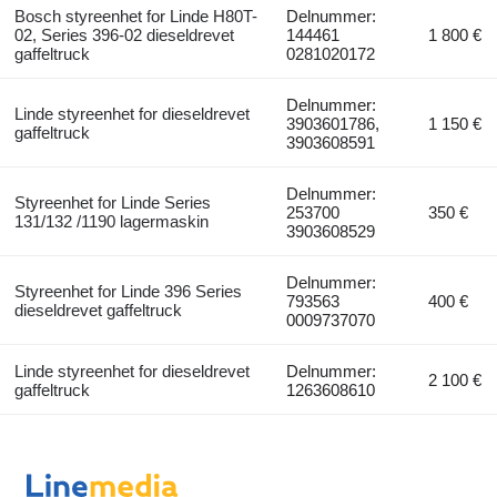
Bosch styreenhet for Linde H80T-
Delnummer:
02, Series 396-02 dieseldrevet
144461
1 800 €
gaffeltruck
0281020172
Delnummer:
Linde styreenhet for dieseldrevet
3903601786,
1 150 €
gaffeltruck
3903608591
Delnummer:
Styreenhet for Linde Series
253700
350 €
131/132 /1190 lagermaskin
3903608529
Delnummer:
Styreenhet for Linde 396 Series
793563
400 €
dieseldrevet gaffeltruck
0009737070
Linde styreenhet for dieseldrevet
Delnummer:
2 100 €
gaffeltruck
1263608610