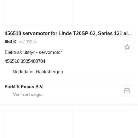
456510 servomotor for Linde T20SP-02, Series 131 elektrisk pallheis
650 €
≈ 7 112 kr
Elektrisk utstyr - servomotor
456510 3905400704
Nederland, Haaksbergen
Forklift Focus B.V.