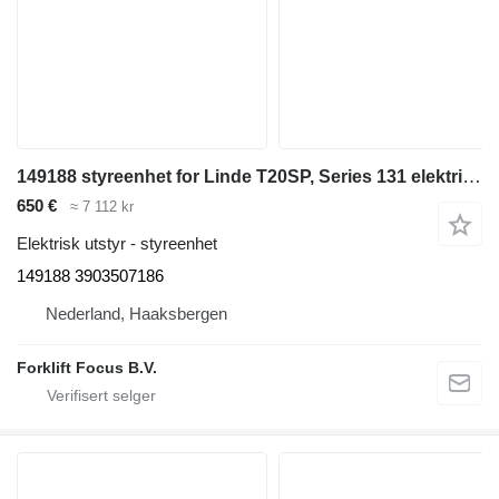
149188 styreenhet for Linde T20SP, Series 131 elektrisk pallheis
650 €
≈ 7 112 kr
Elektrisk utstyr - styreenhet
149188 3903507186
Nederland, Haaksbergen
Forklift Focus B.V.