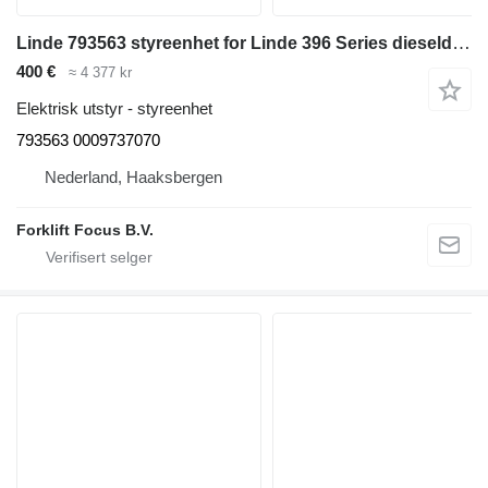
Linde 793563 styreenhet for Linde 396 Series dieseldrevet gaffeltruck
400 €
≈ 4 377 kr
Elektrisk utstyr - styreenhet
793563 0009737070
Nederland, Haaksbergen
Forklift Focus B.V.