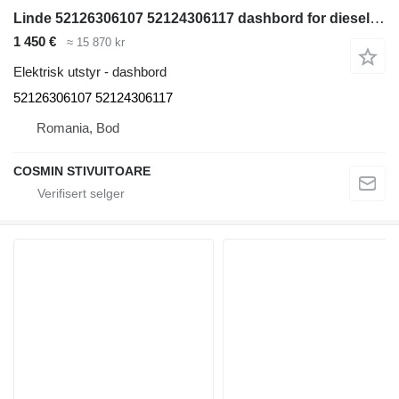
Linde 52126306107 52124306117 dashbord for dieseldrevet gaffeltruck
1 450 €
≈ 15 870 kr
Elektrisk utstyr - dashbord
52126306107 52124306117
Romania, Bod
COSMIN STIVUITOARE