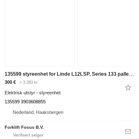
135599 styreenhet for Linde L12LSP, Series 133 pallestabler
300 €
≈ 3 283 kr
Elektrisk utstyr - styreenhet
135599 3903608855
Nederland, Haaksbergen
Forklift Focus B.V.