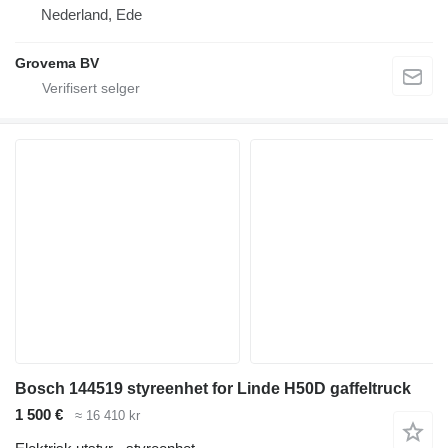
Nederland, Ede
Grovema BV
Bosch 144519 styreenhet for Linde H50D gaffeltruck
1 500 €
≈ 16 410 kr