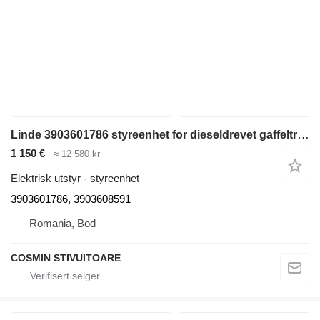
Linde 3903601786 styreenhet for dieseldrevet gaffeltruck
1 150 €
≈ 12 580 kr
Elektrisk utstyr - styreenhet
3903601786, 3903608591
Romania, Bod
COSMIN STIVUITOARE