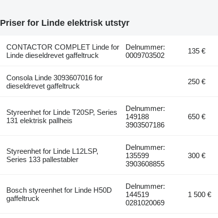
Priser for Linde elektrisk utstyr
CONTACTOR COMPLET Linde for
Delnummer:
135 €
Linde dieseldrevet gaffeltruck
0009703502
Consola Linde 3093607016 for
250 €
dieseldrevet gaffeltruck
Delnummer:
Styreenhet for Linde T20SP, Series
149188
650 €
131 elektrisk pallheis
3903507186
Delnummer:
Styreenhet for Linde L12LSP,
135599
300 €
Series 133 pallestabler
3903608855
Delnummer:
Bosch styreenhet for Linde H50D
144519
1 500 €
gaffeltruck
0281020069