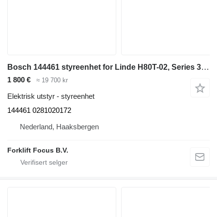
Bosch 144461 styreenhet for Linde H80T-02, Series 396-02 dieseldrevet gaffeltruck
1 800 €
≈ 19 700 kr
Elektrisk utstyr - styreenhet
144461 0281020172
Nederland, Haaksbergen
Forklift Focus B.V.