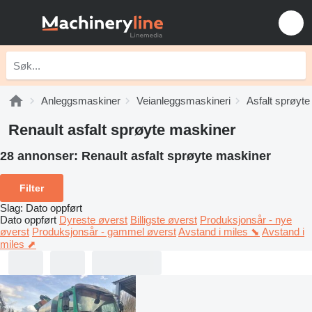
Anleggsmaskiner
Veianleggsmaskineri
Asfalt sprøyt
Renault asfalt sprøyte maskiner
28 annonser:
Renault asfalt sprøyte maskiner
Filter
Slag
:
Dato oppført
Dato oppført
Dyreste øverst
Billigste øverst
Produksjonsår - nye
øverst
Produksjonsår - gammel øverst
Avstand i miles ⬊
Avstand i
miles ⬈