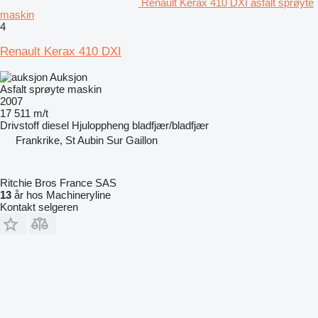
Renault Kerax 410 DXI asfalt sprøyte
maskin
4
Renault Kerax 410 DXI
Auksjon
Asfalt sprøyte maskin
2007
17 511 m/t
Drivstoff
diesel
Hjuloppheng
bladfjær/bladfjær
Frankrike, St Aubin Sur Gaillon
Ritchie Bros France SAS
13
år hos Machineryline
Kontakt selgeren