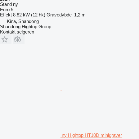
Stand
ny
Euro 5
Effekt
8.82 kW (12 hk)
Gravedybde
1,2 m
Kina, Shandong
Shandong Hightop Group
Kontakt selgeren
ny Hightop HT10D minigraver