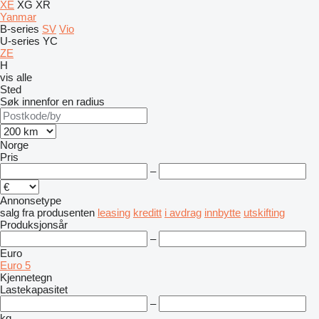
XE
XG
XR
Yanmar
B-series
SV
Vio
U-series
YC
ZE
H
vis alle
Sted
Søk innenfor en radius
Norge
Pris
–
Annonsetype
salg
fra produsenten
leasing
kreditt
i avdrag
innbytte
utskifting
Produksjonsår
–
Euro
Euro 5
Kjennetegn
Lastekapasitet
–
kg