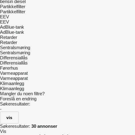
bensin
diesel
Partikkelfilter
Partikkelfilter
EEV
EEV
AdBlue-tank
AdBlue-tank
Retarder
Retarder
Sentralsmøring
Sentralsmøring
Differensiallås
Differensiallås
Førerhus
Varmeapparat
Varmeapparat
Klimaanlegg
Klimaanlegg
Mangler du noen filtre?
Foreslå en endring
Søkeresultater:
-
vis
Søkeresultater:
30 annonser
Vis