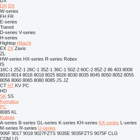
DX
DH
DX
W-series
FH
FR
E-series
Transit
D-series
V-series
H-series
Hightop
Hitachi
EX
ZX
Zaxis
ZL
HW-series
HX-series
R-series
Robex
IS
16C-1
25Z-1
26C-1
35Z-1
36C-1
50Z-2
60C-2
85Z-2
86
403
8008
8010
8014
8016
8018
8025
8026
8030
8035
8045
8050
8052
8055
8056
8060
8065
8080
8085
JS
JZ
CT
HT
KV
PC
HD
SK
SS
Komatsu
PC
8085
KL
Kubota
A-series
B-series
GL-series
K-series
KH-series
KX-series
L-series
M-series
R-series
U-series
906F
9017
9018
9027FZTS
9035E
9035FZTS
9075F
CLG
CDM
LG