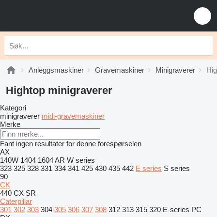
Anleggsmaskiner
Gravemaskiner
Minigraverer
Hig
Hightop minigraverer
Kategori
minigraverer
midi-gravemaskiner
Merke
Fant ingen resultater for denne forespørselen
AX
140W
1404
1604
AR
W series
323
325
328
331
334
341
425
430
435
442
E series
S series
90
CK
440
CX
SR
Caterpillar
301
302
303
304
305
306
307
308
312
313
315
320
E-series
PC