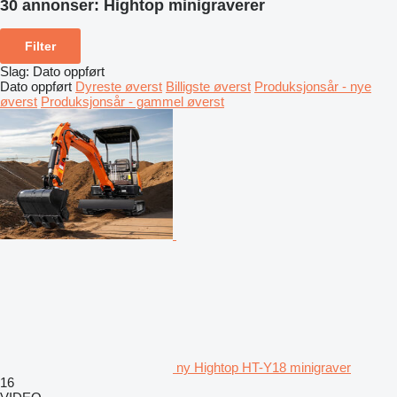
30 annonser:
Hightop minigraverer
Filter
Slag
:
Dato oppført
Dato oppført
Dyreste øverst
Billigste øverst
Produksjonsår - nye
øverst
Produksjonsår - gammel øverst
ny Hightop HT-Y18 minigraver
16