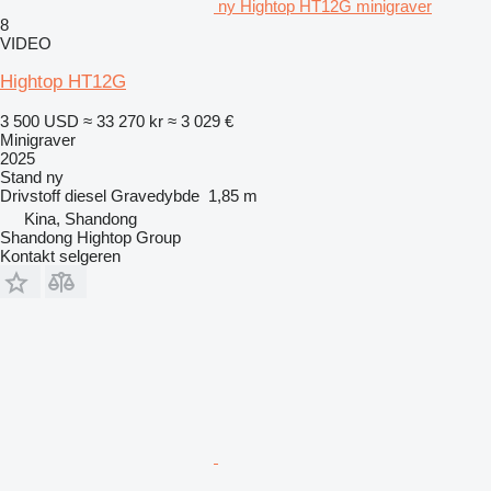
ny Hightop HT12G minigraver
8
VIDEO
Hightop HT12G
3 500 USD
≈ 33 270 kr
≈ 3 029 €
Minigraver
2025
Stand
ny
Drivstoff
diesel
Gravedybde
1,85 m
Kina, Shandong
Shandong Hightop Group
Kontakt selgeren