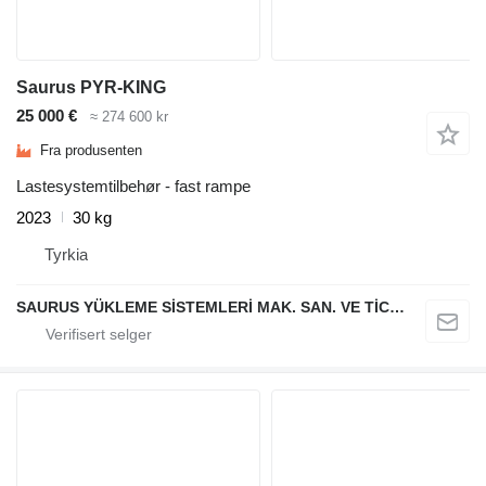
Saurus PYR-KING
25 000 €
≈ 274 600 kr
Fra produsenten
Lastesystemtilbehør - fast rampe
2023
30 kg
Tyrkia
SAURUS YÜKLEME SİSTEMLERİ MAK. SAN. VE TİC. LTD. ŞTİ.