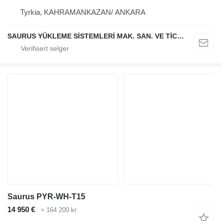
Tyrkia, KAHRAMANKAZAN/ ANKARA
SAURUS YÜKLEME SİSTEMLERİ MAK. SAN. VE TİC. LTD. ŞTİ.
Saurus PYR-WH-T15
14 950 €
≈ 164 200 kr