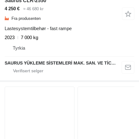
Saurus CLR-2550
4 250 €
≈ 46 680 kr
Fra produsenten
Lastesystemtilbehør - fast rampe
2023
7 000 kg
Tyrkia
SAURUS YÜKLEME SİSTEMLERİ MAK. SAN. VE TİC. LTD. ŞTİ.