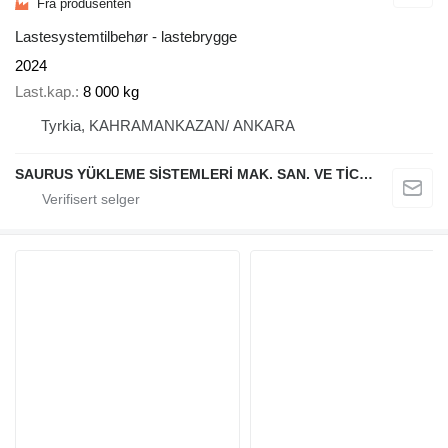
Fra produsenten
Lastesystemtilbehør - lastebrygge
2024
Last.kap.
8 000 kg
Tyrkia, KAHRAMANKAZAN/ ANKARA
SAURUS YÜKLEME SİSTEMLERİ MAK. SAN. VE TİC. LTD. ŞTİ.