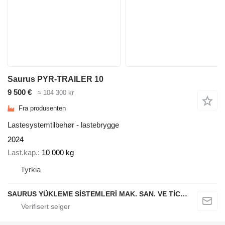
Saurus PYR-TRAILER 10
9 500 €
≈ 104 300 kr
Fra produsenten
Lastesystemtilbehør - lastebrygge
2024
Last.kap.
10 000 kg
Tyrkia
SAURUS YÜKLEME SİSTEMLERİ MAK. SAN. VE TİC. LTD. ŞTİ.