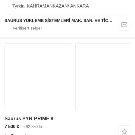
Tyrkia, KAHRAMANKAZAN/ ANKARA
SAURUS YÜKLEME SİSTEMLERİ MAK. SAN. VE TİC. LTD. ŞTİ.
Saurus PYR-PRIME 8
7 500 €
≈ 82 380 kr