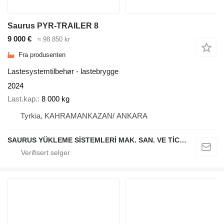
Saurus PYR-TRAILER 8
9 000 €
≈ 98 850 kr
Fra produsenten
Lastesystemtilbehør - lastebrygge
2024
Last.kap.
8 000 kg
Tyrkia, KAHRAMANKAZAN/ ANKARA
SAURUS YÜKLEME SİSTEMLERİ MAK. SAN. VE TİC. LTD. ŞTİ.