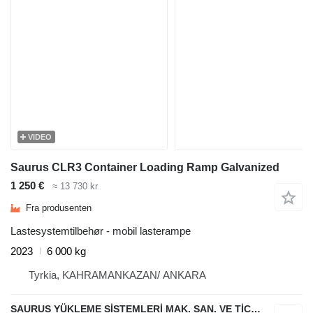
VIDEO
Saurus CLR3 Container Loading Ramp Galvanized
1 250 €
≈ 13 730 kr
Fra produsenten
Lastesystemtilbehør - mobil lasterampe
2023
6 000 kg
Tyrkia, KAHRAMANKAZAN/ ANKARA
SAURUS YÜKLEME SİSTEMLERİ MAK. SAN. VE TİC. LTD. ŞTİ.