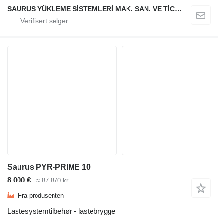
SAURUS YÜKLEME SİSTEMLERİ MAK. SAN. VE TİC. LTD. ŞTİ.
Saurus PYR-PRIME 10
8 000 €
≈ 87 870 kr
Fra produsenten
Lastesystemtilbehør - lastebrygge