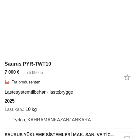
Saurus PYR-TWT10
7 000 €
≈ 76 880 kr
Fra produsenten
Lastesystemtilbehør - lastebrygge
2025
Last.kap.
10 kg
Tyrkia, KAHRAMANKAZAN/ ANKARA
SAURUS YÜKLEME SİSTEMLERİ MAK. SAN. VE TİC. LTD. ŞTİ.