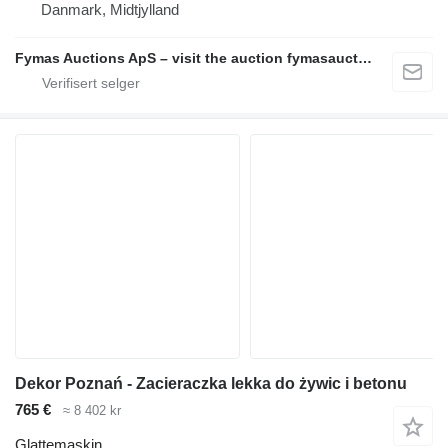
Danmark, Midtjylland
Fymas Auctions ApS – visit the auction fymasauctions.dk
Dekor Poznań - Zacieraczka lekka do żywic i betonu
765 €
≈ 8 402 kr
Glattemaskin