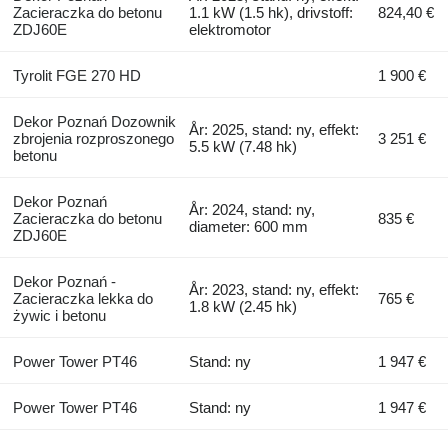
Zacieraczka do betonu
1.1 kW (1.5 hk), drivstoff:
824,40 €
ZDJ60E
elektromotor
Tyrolit FGE 270 HD
1 900 €
Dekor Poznań Dozownik
År: 2025, stand: ny, effekt:
zbrojenia rozproszonego
3 251 €
5.5 kW (7.48 hk)
betonu
Dekor Poznań
År: 2024, stand: ny,
Zacieraczka do betonu
835 €
diameter: 600 mm
ZDJ60E
Dekor Poznań -
År: 2023, stand: ny, effekt:
Zacieraczka lekka do
765 €
1.8 kW (2.45 hk)
żywic i betonu
Power Tower PT46
Stand: ny
1 947 €
Power Tower PT46
Stand: ny
1 947 €