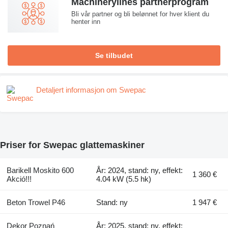
Machinerylines partnerprogram
Bli vår partner og bli belønnet for hver klient du
henter inn
Se tilbudet
Detaljert informasjon om Swepac
Priser for Swepac glattemaskiner
Barikell Moskito 600
År: 2024, stand: ny, effekt:
1 360 €
Akció!!!
4.04 kW (5.5 hk)
Beton Trowel P46
Stand: ny
1 947 €
Dekor Poznań
År: 2025, stand: ny, effekt: