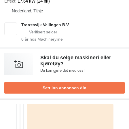
Effekt
17.64 kW (24 hk)
Nederland, Tijnje
Troostwijk Veilingen B.V.
8
år hos Machineryline
Skal du selge maskineri eller
kjøretøy?
Du kan gjøre det med oss!
Sett inn annonsen din