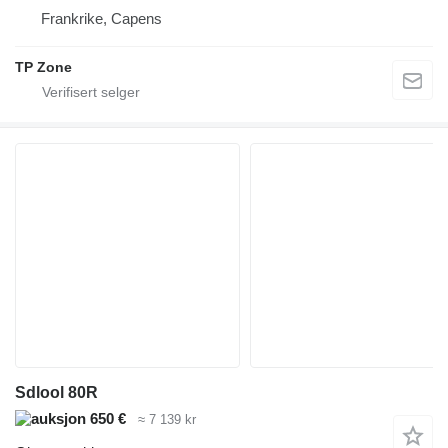
Frankrike, Capens
TP Zone
Sdlool 80R
650 €
≈ 7 139 kr