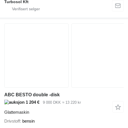
Turbosol Kft
ABC BESTO double -disk
1 204 €
9 000 DKK
≈ 13 220 kr
Glattemaskin
Drivstoff
bensin