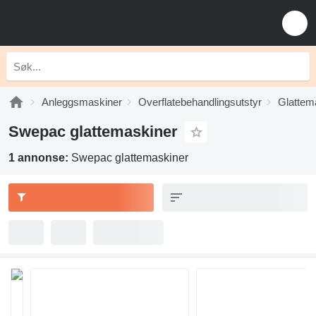
Anleggsmaskiner
Overflatebehandlingsutstyr
Glattem
Swepac glattemaskiner
1 annonse:
Swepac glattemaskiner