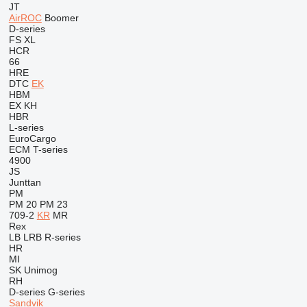
JT
AirROC
Boomer
D-series
FS
XL
HCR
66
HRE
DTC
EK
HBM
EX
KH
HBR
L-series
EuroCargo
ECM
T-series
4900
JS
Junttan
PM
PM 20
PM 23
709-2
KR
MR
Rex
LB
LRB
R-series
HR
MI
SK
Unimog
RH
D-series
G-series
Sandvik