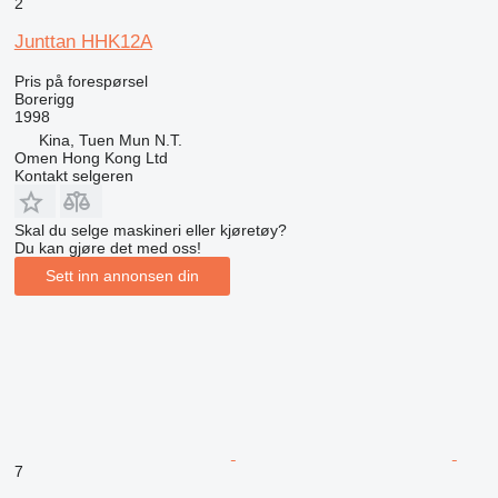
2
Junttan HHK12A
Pris på forespørsel
Borerigg
1998
Kina, Tuen Mun N.T.
Omen Hong Kong Ltd
Kontakt selgeren
Skal du selge maskineri eller kjøretøy?
Du kan gjøre det med oss!
Sett inn annonsen din
7