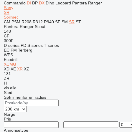
Commando
DI
DP
DX
Dino
Leopard
Pantera
Ranger
Sany
SR
Soilmec
CM
PSM
R208
R312
R940
SF
SM
SR
ST
Pantera
Ranger
Scout
148
CF
300F
D-series
PD
S-series
T-series
EC
FM
Terberg
WPS
Ecodrill
XCMG
XD
XE
XR
XZ
131
ZR
H
vis alle
Sted
Søk innenfor en radius
Norge
Pris
–
Annonsetype