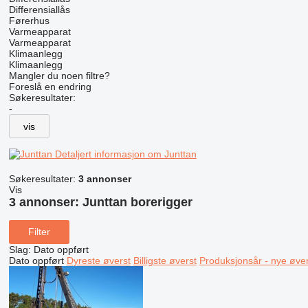
Differensiallås
Førerhus
Varmeapparat
Varmeapparat
Klimaanlegg
Klimaanlegg
Mangler du noen filtre?
Foreslå en endring
Søkeresultater:
-
vis
Detaljert informasjon om Junttan
Søkeresultater:
3 annonser
Vis
3 annonser:
Junttan borerigger
Filter
Slag
:
Dato oppført
Dato oppført
Dyreste øverst
Billigste øverst
Produksjonsår - nye øver