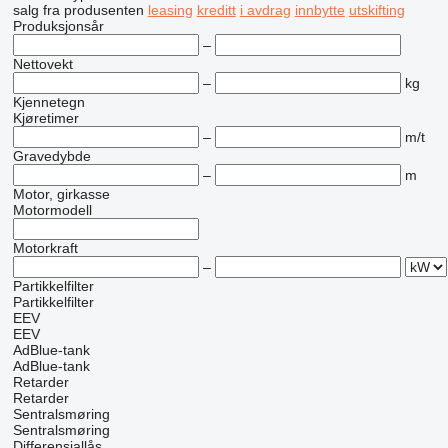
salg
fra produsenten
leasing
kreditt
i avdrag
innbytte
utskifting
Produksjonsår
–
Nettovekt
–
kg
Kjennetegn
Kjøretimer
–
m/t
Gravedybde
–
m
Motor, girkasse
Motormodell
Motorkraft
–
Partikkelfilter
Partikkelfilter
EEV
EEV
AdBlue-tank
AdBlue-tank
Retarder
Retarder
Sentralsmøring
Sentralsmøring
Differensiallås