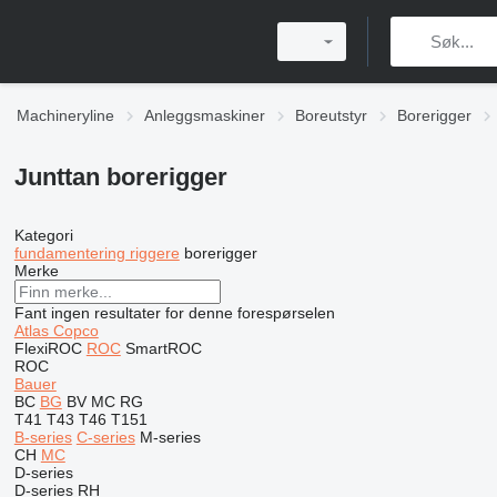
Machineryline
Anleggsmaskiner
Boreutstyr
Borerigger
Junttan borerigger
Kategori
fundamentering riggere
borerigger
Merke
Fant ingen resultater for denne forespørselen
Atlas Copco
FlexiROC
ROC
SmartROC
ROC
Bauer
BC
BG
BV
MC
RG
T41
T43
T46
T151
B-series
C-series
M-series
CH
MC
D-series
D-series
RH