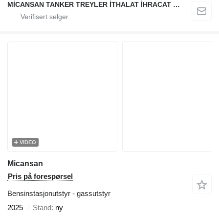
MİCANSAN TANKER TREYLER İTHALAT İHRACAT SAN.TİC.LTD.ŞTİ.
VIDEO
Micansan
Pris på forespørsel
Bensinstasjonutstyr - gassutstyr
2025
Stand
ny