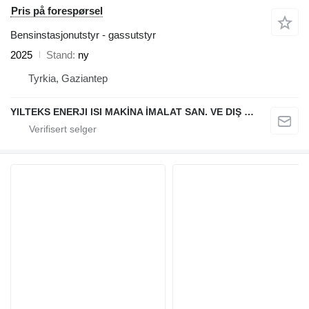
Pris på forespørsel
Bensinstasjonutstyr - gassutstyr
2025
Stand
ny
Tyrkia, Gaziantep
YILTEKS ENERJI ISI MAKİNA İMALAT SAN. VE DIŞ TİC. LTD. ŞTİ.