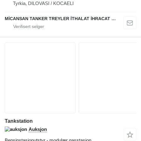
Tyrkia, DILOVASI / KOCAELI
MİCANSAN TANKER TREYLER İTHALAT İHRACAT SAN.TİC.LTD.ŞTİ.
Tankstation
Auksjon
Bensinstasjonutstyr - modulær gasstasjon