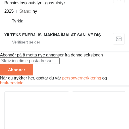
Bensinstasjonutstyr - gassutstyr
2025
Stand
ny
Tyrkia
YILTEKS ENERJI ISI MAKİNA İMALAT SAN. VE DIŞ TİC. LTD. ŞTİ.
Abonnér på å motta nye annonser fra denne seksjonen
Abonner
Når du trykker her, godtar du vår
personvernerklæring
og
brukeravtale
.