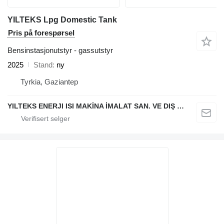
YILTEKS Lpg Domestic Tank
Pris på forespørsel
Bensinstasjonutstyr - gassutstyr
2025
Stand
ny
Tyrkia, Gaziantep
YILTEKS ENERJI ISI MAKİNA İMALAT SAN. VE DIŞ TİC. LTD. ŞTİ.