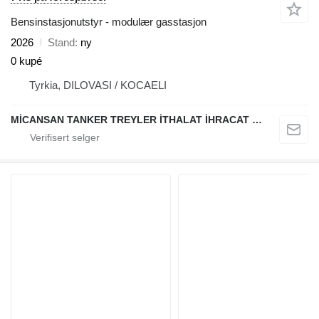
Bensinstasjonutstyr - modulær gasstasjon
2026
Stand
ny
0 kupé
Tyrkia, DILOVASI / KOCAELI
MİCANSAN TANKER TREYLER İTHALAT İHRACAT SAN.TİC.LTD.ŞTİ.