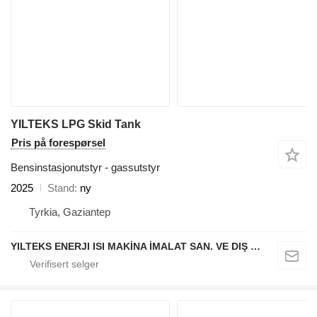
YILTEKS LPG Skid Tank
Pris på forespørsel
Bensinstasjonutstyr - gassutstyr
2025
Stand
ny
Tyrkia, Gaziantep
YILTEKS ENERJI ISI MAKİNA İMALAT SAN. VE DIŞ TİC. LTD. ŞTİ.