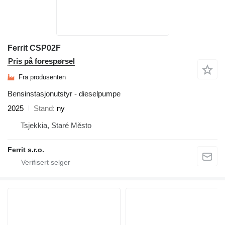
Ferrit CSP02F
Pris på forespørsel
Fra produsenten
Bensinstasjonutstyr - dieselpumpe
2025
Stand
ny
Tsjekkia, Staré Město
Ferrit s.r.o.