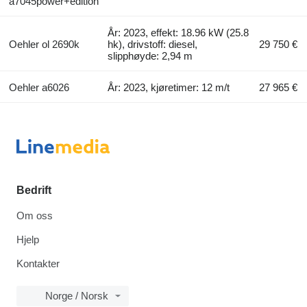
a7045power+edition
År: 2023, effekt: 18.96 kW (25.8
Oehler ol 2690k
hk), drivstoff: diesel,
29 750 €
slipphøyde: 2,94 m
Oehler a6026
År: 2023, kjøretimer: 12 m/t
27 965 €
Bedrift
Om oss
Hjelp
Kontakter
Norge / Norsk