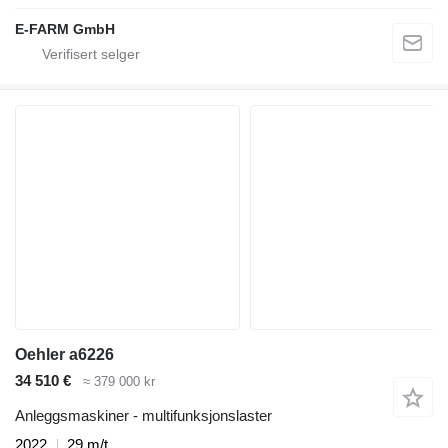
E-FARM GmbH
Oehler a6226
34 510 €
≈ 379 000 kr
Anleggsmaskiner - multifunksjonslaster
2022
29 m/t