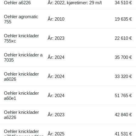
Oehler a6226
År: 2022, kjøretimer: 29 m/t
34 510 €
Oehler agromatic
År: 2010
19 635 €
755
Oehler knicklader
År: 2023
22 610 €
755xc
Oehler knicklader a
År: 2024
35 700 €
7035
Oehler knicklader
År: 2024
33 320 €
a6026
Oehler knicklader
År: 2024
51 765 €
a60e1
Oehler knicklader
År: 2023
42 840 €
a6226
Oehler knicklader
År: 2025
41 531 €