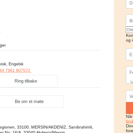
r
Kon
og 
ger
kisk, Engelsk
44 7961 807572
Ring tilbake
Be om et møte
Når
bru
Dine
regionen, 33100, MERSİN/AKDENİZ, Sarıibrahimli,
for
eri No: 16/A, 33040 Akdeniz/Mersin