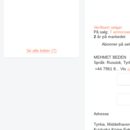
Verifisert selger
På salg:
7 annonse
2
år på markedet
Abonner på sel
Se alle bilder (7)
MEHMET BEDEN
Språk:
Russisk, Tyr
+44 7961 8...
Vis
+
Adresse
Tyrkia, Middelhavs
Kızılyaka Küme Evl