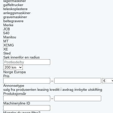
lagermaskiner
gaffeltrucker
teleskoplastere
anleggsmaskiner
gravemaskiner
beltegravere
Merke
JCB
540
Manitou
MT
XCMG
XE
Sted
Søk innenfor en radius
Norge
Europa
Pris
–
Annonsetype
salg
fra produsenten
leasing
kreditt
i avdrag
innbytte
utskifting
Produksjonsår
–
Machineryline ID
Mangler du noen filtre?