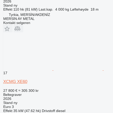
2026
Stand
ny
Effekt
110 hk (81 kW)
Last.kap.
4 000 kg
Løftehøyde
18 m
Tyrkia, MERSİN/AKDENİZ
MERSİN AY METAL
Kontakt selgeren
17
XCMG XE60
27 800 €
≈ 305 300 kr
Beltegraver
2026
Stand
ny
Euro 3
Effekt
35 kW (47.62 hk)
Drivstoff
diesel