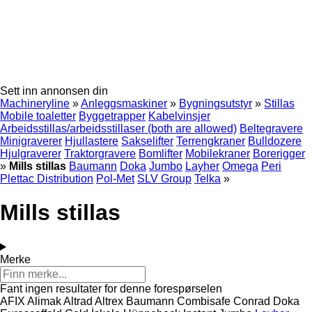
Sett inn annonsen din
Machineryline
»
Anleggsmaskiner
»
Bygningsutstyr
»
Stillas
Mobile toaletter
Byggetrapper
Kabelvinsjer
Arbeidsstillas/arbeidsstillaser (both are allowed)
Beltegravere
Minigraverer
Hjullastere
Sakselifter
Terrengkraner
Bulldozere
Hjulgraverer
Traktorgravere
Bomlifter
Mobilekraner
Borerigger
»
Mills stillas
Baumann
Doka
Jumbo
Layher
Omega
Peri
Plettac Distribution
Pol-Met
SLV Group
Telka
»
Mills stillas
Merke
Fant ingen resultater for denne forespørselen
AFIX
Alimak
Altrad
Altrex
Baumann
Combisafe
Conrad
Doka