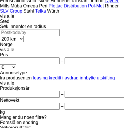
Euroscaffold
Gold İskele
Hünnebeck
Instant
Jumbo
Layher
Mills
Müba
Omega
Peri
Plettac Distribution
Pol-Met
Ringer
SLV Group
Stahl
Telka
Würth
vis alle
Sted
Søk innenfor en radius
Norge
vis alle
Pris
–
Annonsetype
fra produsenten
leasing
kreditt
i avdrag
innbytte
utskifting
vis alle
Produksjonsår
–
Nettovekt
–
kg
Mangler du noen filtre?
Foreslå en endring
Søkeresultater: