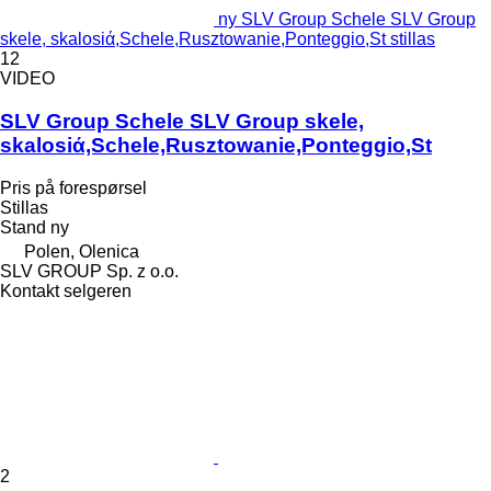
ny SLV Group Schele SLV Group
skele, skalosiά,Schele,Rusztowanie,Ponteggio,St stillas
12
VIDEO
SLV Group Schele SLV Group skele,
skalosiά,Schele,Rusztowanie,Ponteggio,St
Pris på forespørsel
Stillas
Stand
ny
Polen, Olenica
SLV GROUP Sp. z o.o.
Kontakt selgeren
2