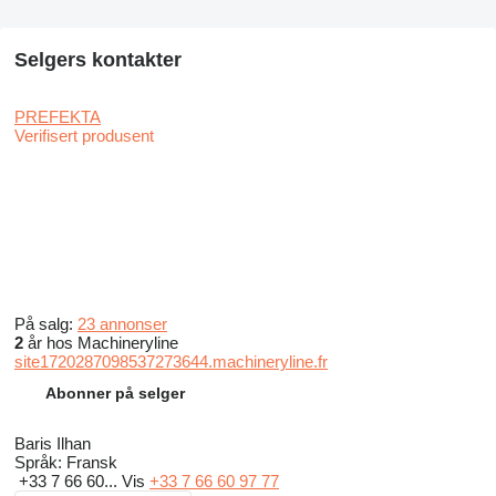
Selgers kontakter
PREFEKTA
Verifisert produsent
På salg:
23 annonser
2
år hos Machineryline
site1720287098537273644.machineryline.fr
Abonner på selger
Baris Ilhan
Språk:
Fransk
+33 7 66 60...
Vis
+33 7 66 60 97 77