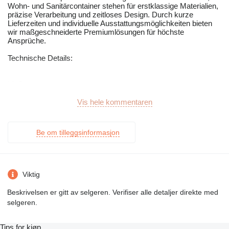
Wohn- und Sanitärcontainer stehen für erstklassige Materialien,
präzise Verarbeitung und zeitloses Design. Durch kurze
Lieferzeiten und individuelle Ausstattungsmöglichkeiten bieten
wir maßgeschneiderte Premiumlösungen für höchste
Ansprüche.
Technische Details:
Maße:
• Breite: 3,00 m
• Länge: 7,00 m
Vis hele kommentaren
Isolierung:
Be om tilleggsinformasjon
• Decke: 40–65 mm PUR
• Wand: 10 cm PUR
Ausstattung:
Viktig
• 1 × WC mit Waschbecken
• 1 × Belüftung im WC
Beskrivelsen er gitt av selgeren. Verifiser alle detaljer direkte med
• 1 × Küche
selgeren.
• 1 × Klimaanlage (Kühl- und Heizfunktion)
• 1 × Elektrische Fußbodenheizung
• 1 × Elektrischer Heizkörper
Tips for kjøp