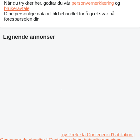
Når du trykker her, godtar du vår
personvernerklæring
og
brukeravtale
.
Dine personlige data vil bli behandlet for å gi et svar på
forespørselen din.
Lignende annonser
ny Prefekta Conteneur d’habitation |
Conteneur de chantier | Conteneur de bu beboelig container