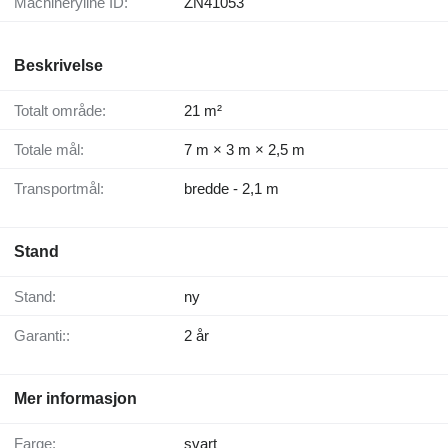
Machineryline ID:
ZN41053
Beskrivelse
Totalt område:
21 m²
Totale mål:
7 m × 3 m × 2,5 m
Transportmål:
bredde - 2,1 m
Stand
Stand:
ny
Garanti::
2 år
Mer informasjon
Farge:
svart