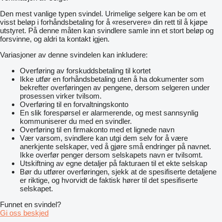
Lagerware wird am selben Tag versendet. Produkte, die gefertigt
Den mest vanlige typen svindel. Urimelige selgere kan be om et
werden, werden je nach Ausstattung innerhalb von 2–4 Wochen
visst beløp i forhåndsbetaling for å «reservere» din rett til å kjøpe
produziert.
utstyret. På denne måten kan svindlere samle inn et stort beløp og
forsvinne, og aldri ta kontakt igjen.
Weltweiter Versand:
Wir organisieren den professionellen Versand in alle Länder und
Variasjoner av denne svindelen kan inkludere:
gewährleisten eine schnelle sowie zuverlässige Lieferung.
Overføring av forskuddsbetaling til kortet
Individuelle Maße:
Ikke utfør en forhåndsbetaling uten å ha dokumenter som
Unsere Produkte fertigen wir nach den individuellen
bekrefter overføringen av pengene, dersom selgeren under
Anforderungen und Wünschen unserer Kunden.
prosessen virker tvilsom.
Overføring til en forvaltningskonto
Showroom: Otto-Hahn-Straße 2, 89343 Jettingen-Scheppach
En slik forespørsel er alarmerende, og mest sannsynlig
Besichtigen Sie unsere Produkte vor Ort und überzeugen Sie
kommuniserer du med en svindler.
sich persönlich von der Qualität.
Overføring til en firmakonto med et lignede navn
Kontakt: Für Fragen oder Interesse erreichen Sie uns jederzeit:
Vær varsom, svindlere kan utgi dem selv for å være
Tel. :
vis kontakter
anerkjente selskaper, ved å gjøre små endringer på navnet.
Ikke overfør penger dersom selskapets navn er tvilsomt.
Utskiftning av egne detaljer på fakturaen til et ekte selskap
Bør du utfører overføringen, sjekk at de spesifiserte detaljene
er riktige, og hvorvidt de faktisk hører til det spesifiserte
selskapet.
Funnet en svindel?
Gi oss beskjed