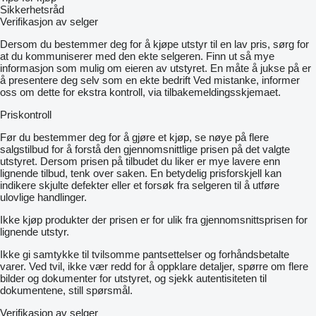
• 6 × Steckdosen
Sikkerhetsråd
• Deckenstrahler / Lichtband
Verifikasjon av selger
• Standardmäßig ausgestattet mit Staplertaschen und Kranösen
Dersom du bestemmer deg for å kjøpe utstyr til en lav pris, sørg for
at du kommuniserer med den ekte selgeren. Finn ut så mye
Fenster & Türen:
informasjon som mulig om eieren av utstyret. En måte å jukse på er
• 2 × feststehende Fenster
å presentere deg selv som en ekte bedrift Ved mistanke, informer
• 2 × öffenbare Fenster
oss om dette for ekstra kontroll, via tilbakemeldingsskjemaet.
• 1 × verglaste Eingangstür (Anthrazit)
• 1 × WC-Tür (Anthrazit)
Priskontroll
Før du bestemmer deg for å gjøre et kjøp, se nøye på flere
Farben:
salgstilbud for å forstå den gjennomsnittlige prisen på det valgte
• Außen-/Innenfarbe: Schwarz (RAL 9005)
utstyret. Dersom prisen på tilbudet du liker er mye lavere enn
• Außen teilweise mit schwarzem PVC-Komposit-Deckmaterial
lignende tilbud, tenk over saken. En betydelig prisforskjell kan
indikere skjulte defekter eller et forsøk fra selgeren til å utføre
ulovlige handlinger.
Optional / Aufpreise:
Ikke kjøp produkter der prisen er for ulik fra gjennomsnittsprisen for
• Frostwächter Heizband (inkl. Einbau, Kabel & Kabelkanal mit
lignende utstyr.
Steckdose): 1 Stück
• WC-Fenster (60 × 40 cm, inkl. Einbau & Abdichtung): 1 Stück
Ikke gi samtykke til tvilsomme pantsettelser og forhåndsbetalte
• Elektrische Rollläden: 4 Stück
varer. Ved tvil, ikke vær redd for å oppklare detaljer, spørre om flere
• Aufpreis für Teppich inkl. Verlegung
bilder og dokumenter for utstyret, og sjekk autentisiteten til
• Aufpreis für Vordach (1 m Breite × 7 m Länge)
dokumentene, still spørsmål.
Verifikasjon av selger
Lagerbestand & Lieferung: