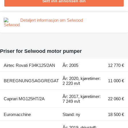
Sett inn annonsen din
Detaljert informasjon om Selwood
Priser for Selwood motor pumper
Airtec Rovati F34K125/2AN
År: 2005
12 770 €
År: 2020, kjøretimer:
BEREGNUNGSAGGREGAT
11 000 €
2 220 m/t
År: 2017, kjøretimer:
Caprari MG125HT/2A
22 060 €
7 249 m/t
Euromacchine
Stand: ny
18 500 €
År: 2019, drivstoff: