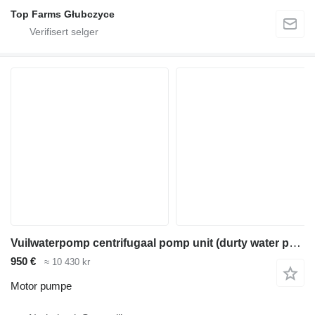
Top Farms Głubczyce
Vuilwaterpomp centrifugaal pomp unit (durty water pump) diesel
950 €
≈ 10 430 kr
Motor pumpe