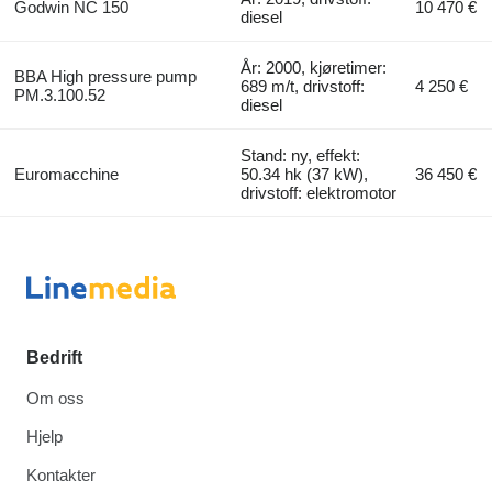
Godwin NC 150
10 470 €
diesel
År: 2000, kjøretimer:
BBA High pressure pump
689 m/t, drivstoff:
4 250 €
PM.3.100.52
diesel
Stand: ny, effekt:
Euromacchine
50.34 hk (37 kW),
36 450 €
drivstoff: elektromotor
Bedrift
Om oss
Hjelp
Kontakter