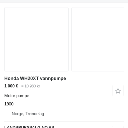
Honda WH20XT vannpumpe
1 000 €
≈ 10 980 kr
Motor pumpe
1900
Norge, Trøndelag
LANDBRUKSSALG.NO AS