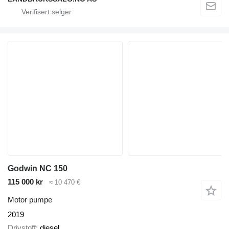
Godwin NC 150
115 000 kr
≈ 10 470 €
Motor pumpe
2019
Drivstoff
diesel