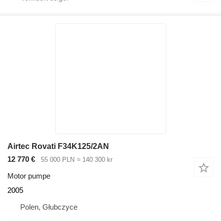
Airtec Rovati F34K125/2AN
12 770 €
55 000 PLN
≈ 140 300 kr
Motor pumpe
2005
Polen, Głubczyce