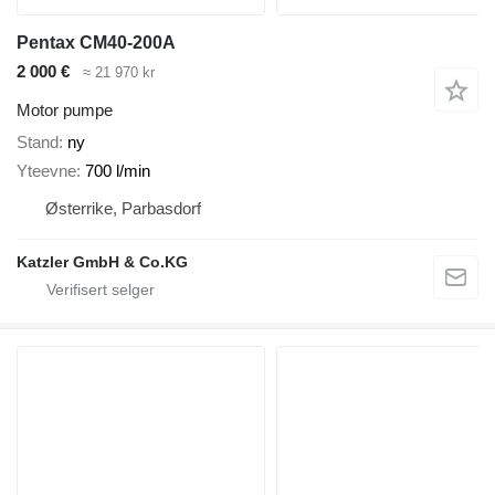
Pentax CM40-200A
2 000 €
≈ 21 970 kr
Motor pumpe
Stand
ny
Yteevne
700 l/min
Østerrike, Parbasdorf
Katzler GmbH & Co.KG