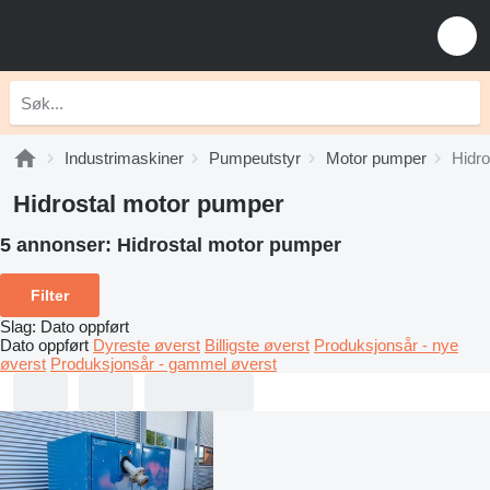
Industrimaskiner
Pumpeutstyr
Motor pumper
Hidro
Hidrostal motor pumper
5 annonser:
Hidrostal motor pumper
Filter
Slag
:
Dato oppført
Dato oppført
Dyreste øverst
Billigste øverst
Produksjonsår - nye
øverst
Produksjonsår - gammel øverst