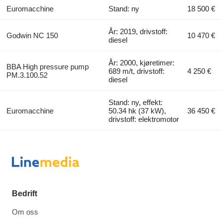
Euromacchine
Stand: ny
18 500 €
År: 2019, drivstoff:
Godwin NC 150
10 470 €
diesel
År: 2000, kjøretimer:
BBA High pressure pump
689 m/t, drivstoff:
4 250 €
PM.3.100.52
diesel
Stand: ny, effekt:
Euromacchine
50.34 hk (37 kW),
36 450 €
drivstoff: elektromotor
Bedrift
Om oss