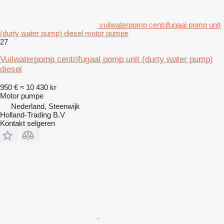
vuilwaterpomp centrifugaal pomp unit
(durty water pump) diesel motor pumpe
27
Vuilwaterpomp centrifugaal pomp unit (durty water pump)
diesel
950 €
≈ 10 430 kr
Motor pumpe
Nederland, Steenwijk
Holland-Trading B.V
Kontakt selgeren