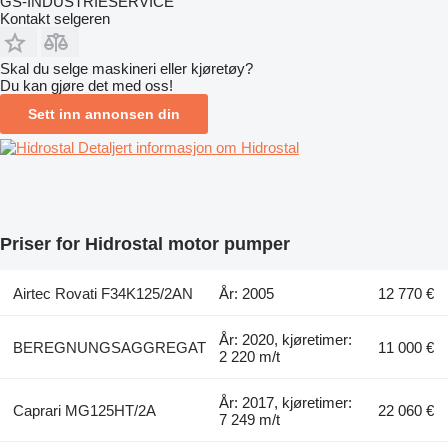
GS-INDUSTRIESERVICE
Kontakt selgeren
Skal du selge maskineri eller kjøretøy?
Du kan gjøre det med oss!
Sett inn annonsen din
Detaljert informasjon om Hidrostal
Priser for Hidrostal motor pumper
Airtec Rovati F34K125/2AN
År: 2005
12 770 €
År: 2020, kjøretimer:
BEREGNUNGSAGGREGAT
11 000 €
2 220 m/t
År: 2017, kjøretimer:
Caprari MG125HT/2A
22 060 €
7 249 m/t