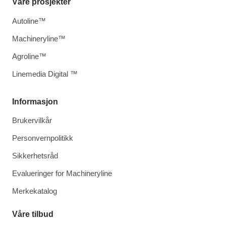
Våre prosjekter
Autoline™
Machineryline™
Agroline™
Linemedia Digital ™
Informasjon
Brukervilkår
Personvernpolitikk
Sikkerhetsråd
Evalueringer for Machineryline
Merkekatalog
Våre tilbud