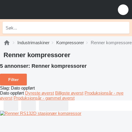
Industrimaskiner
Kompressorer
Renner kompressore
Renner kompressorer
5 annonser:
Renner kompressorer
Filter
Slag
:
Dato oppført
Dato oppført
Dyreste øverst
Billigste øverst
Produksjonsår - nye
øverst
Produksjonsår - gammel øverst