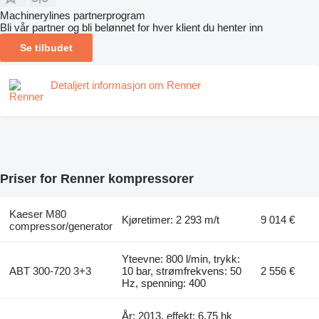
Machinerylines partnerprogram
Bli vår partner og bli belønnet for hver klient du henter inn
Se tilbudet
Detaljert informasjon om Renner
Priser for Renner kompressorer
Kaeser M80
Kjøretimer: 2 293 m/t
9 014 €
compressor/generator
Yteevne: 800 l/min, trykk:
ABT 300-720 3+3
10 bar, strømfrekvens: 50
2 556 €
Hz, spenning: 400
År: 2013, effekt: 6.75 hk