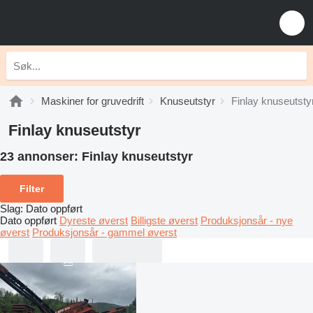
Maskiner for gruvedrift
Knuseutstyr
Finlay knuseutsty
Finlay knuseutstyr
23 annonser:
Finlay knuseutstyr
Filter
Slag
:
Dato oppført
Dato oppført
Dyreste øverst
Billigste øverst
Produksjonsår - nye
øverst
Produksjonsår - gammel øverst