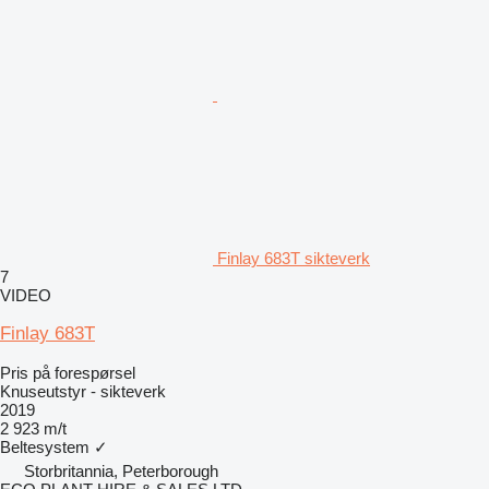
Finlay 683T sikteverk
7
VIDEO
Finlay 683T
Pris på forespørsel
Knuseutstyr - sikteverk
2019
2 923 m/t
Beltesystem
✓
Storbritannia, Peterborough