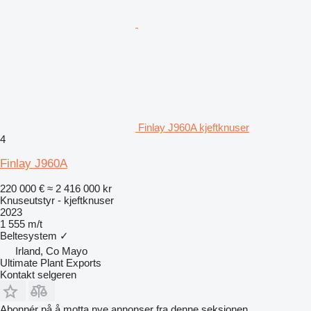
Finlay J960A kjeftknuser
4
Finlay J960A
220 000 €
≈ 2 416 000 kr
Knuseutstyr - kjeftknuser
2023
1 555 m/t
Beltesystem
✓
Irland, Co Mayo
Ultimate Plant Exports
Kontakt selgeren
Abonnér på å motta nye annonser fra denne seksjonen