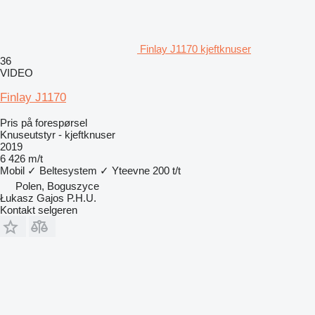
Finlay J1170 kjeftknuser
36
VIDEO
Finlay J1170
Pris på forespørsel
Knuseutstyr - kjeftknuser
2019
6 426 m/t
Mobil
✓
Beltesystem
✓
Yteevne
200 t/t
Polen, Boguszyce
Łukasz Gajos P.H.U.
Kontakt selgeren