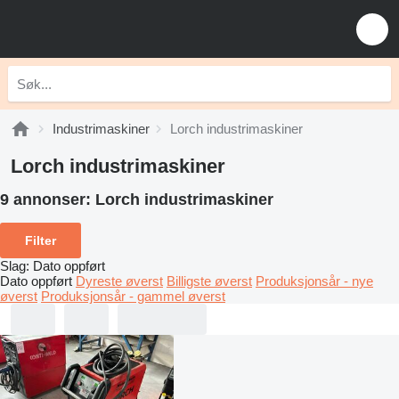
Industrimaskiner
Lorch industrimaskiner
Lorch industrimaskiner
9 annonser:
Lorch industrimaskiner
Filter
Slag
:
Dato oppført
Dato oppført
Dyreste øverst
Billigste øverst
Produksjonsår - nye
øverst
Produksjonsår - gammel øverst