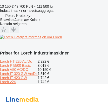
10 150 €
43 700 PLN
≈ 111 500 kr
Industrimaskiner - sveiseaggregat
Polen, Krotoszyn
Spawlab Jaroslaw Kolaski
Kontakt selgeren
Detaljert informasjon om Lorch
Priser for Lorch industrimaskiner
Lorch HT 220 Ac/Dc
2 322 €
Lorch P 5500 Basic
3 019 €
Lorch V50 AC/DC
10 150 €
Lorch IT 320 GW Ac/Dc
1 510 €
Lorch IT 420 GW
1 742 €
Lorch v24
1 742 €