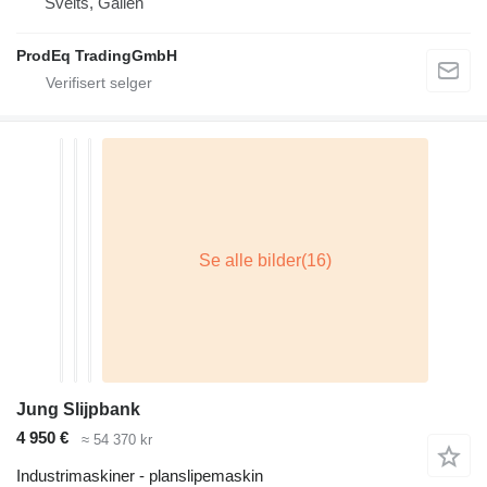
Sveits, Gallen
ProdEq TradingGmbH
Jung Slijpbank
4 950 €
≈ 54 370 kr
Industrimaskiner - planslipemaskin