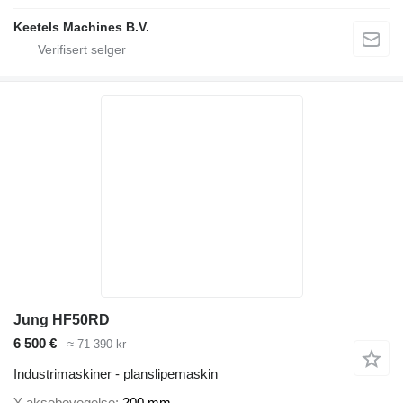
Keetels Machines B.V.
Jung HF50RD
6 500 €
≈ 71 390 kr
Industrimaskiner - planslipemaskin
Y-aksebevegelse
200 mm