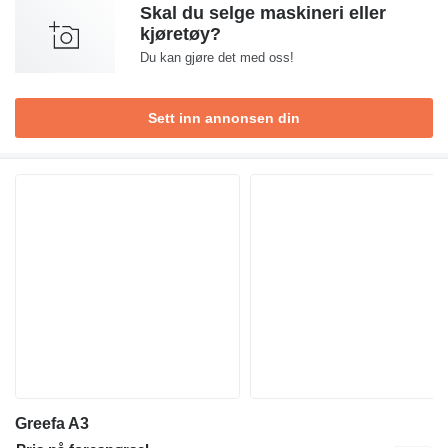
Skal du selge maskineri eller
kjøretøy?
Du kan gjøre det med oss!
Sett inn annonsen din
Greefa A3