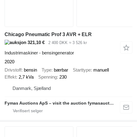
Chicago Pneumatic Prof 3 AVR + ELR
321,10 €
2 400 DKK
≈ 3 526 kr
Industrimaskiner - bensingenerator
2020
Drivstoff
bensin
Type
bærbar
Starttype
manuell
Effekt
2,7 kVa
Spenning
230
Danmark, Sjælland
Fymas Auctions ApS – visit the auction fymasauctions.dk