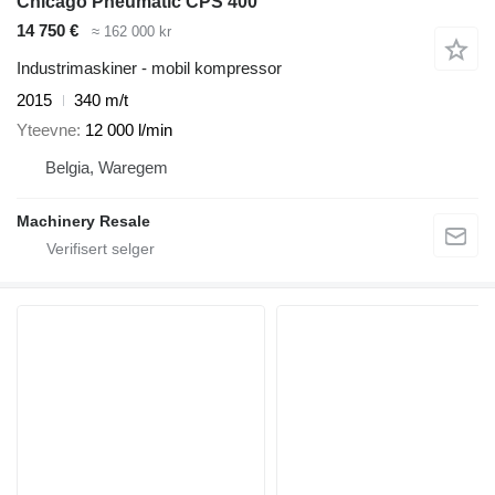
Chicago Pneumatic CPS 400
14 750 €
≈ 162 000 kr
Industrimaskiner - mobil kompressor
2015
340 m/t
Yteevne
12 000 l/min
Belgia, Waregem
Machinery Resale