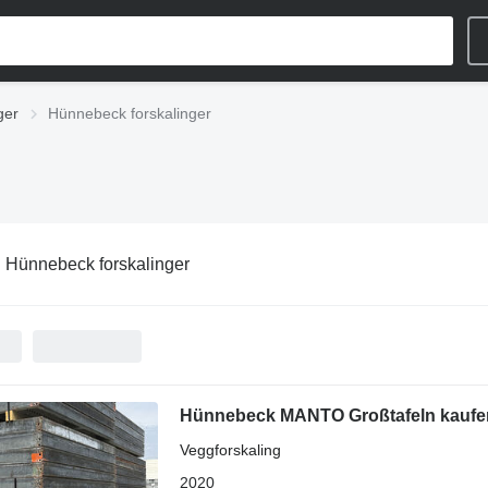
ger
Hünnebeck forskalinger
:
Hünnebeck forskalinger
Hünnebeck MANTO Großtafeln kaufen 
Veggforskaling
2020