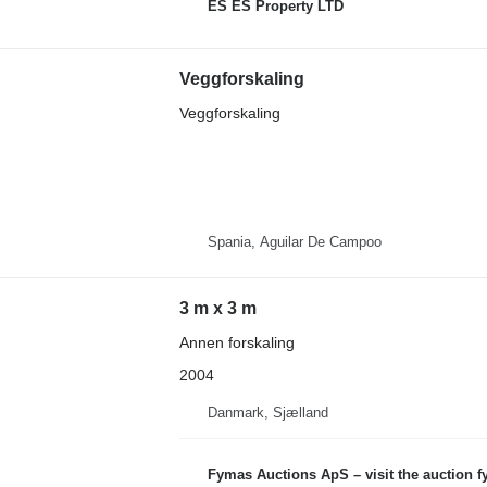
ES ES Property LTD
Veggforskaling
Veggforskaling
Spania, Aguilar De Campoo
3 m x 3 m
Annen forskaling
2004
Danmark, Sjælland
Fymas Auctions ApS – visit the auction 