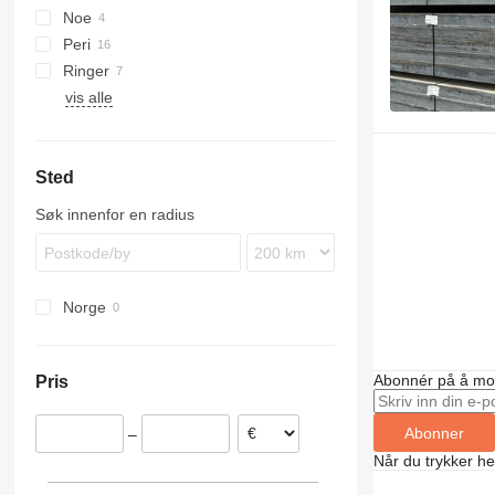
Noe
Frami
Peri
Ringer
vis alle
Sted
Søk innenfor en radius
Norge
Abonnér på å mot
Pris
Abonner
–
Når du trykker he