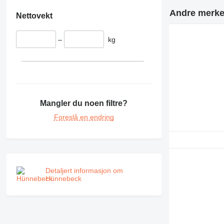
Andre merker
Nettovekt
–
kg
Mangler du noen filtre?
Foreslå en endring
Detaljert informasjon om
Hünnebeck