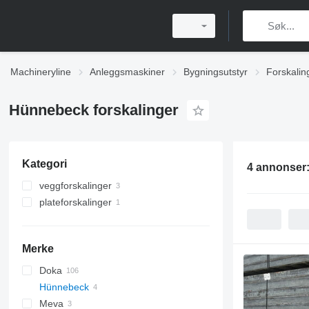
Machineryline
Anleggsmaskiner
Bygningsutstyr
Forskalin
Hünnebeck forskalinger
Kategori
4 annonser
veggforskalinger
plateforskalinger
Merke
Doka
Hünnebeck
D-series
Meva
Framax