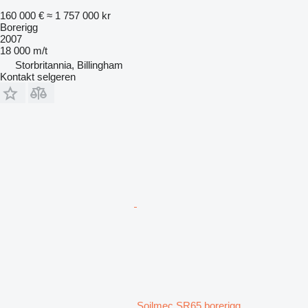
160 000 €
≈ 1 757 000 kr
Borerigg
2007
18 000 m/t
Storbritannia, Billingham
Kontakt selgeren
Soilmec SR65 borerigg