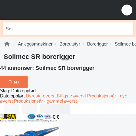
Anleggsmaskiner
Boreutstyr
Borerigger
Soilmec bo
Soilmec SR borerigger
44 annonser:
Soilmec SR borerigger
Filter
Slag
:
Dato oppført
Dato oppført
Dyreste øverst
Billigste øverst
Produksjonsår - nye
øverst
Produksjonsår - gammel øverst