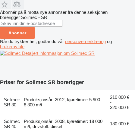
Abonnér på å motta nye annonser fra denne seksjonen
borerigger
Soilmec - SR
Abonner
Når du trykker her, godtar du vår
personvernerklæring
og
brukeravtale
.
Detaljert informasjon om Soilmec SR
Priser for Soilmec SR borerigger
210 000 €
Soilmec
Produksjonsår: 2012, kjøretimer: 5 900 -
-
SR 30
8 300 m/t
320 000 €
Soilmec
Produksjonsår: 2008, kjøretimer: 18 000
180 000 €
SR 40
m/t, drivstoff: diesel