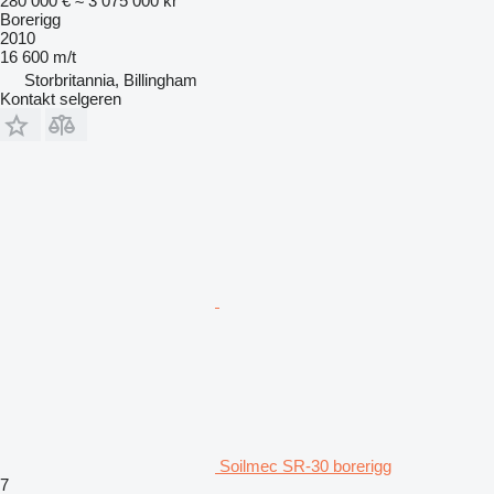
280 000 €
≈ 3 075 000 kr
Borerigg
2010
16 600 m/t
Storbritannia, Billingham
Kontakt selgeren
Soilmec SR-30 borerigg
7