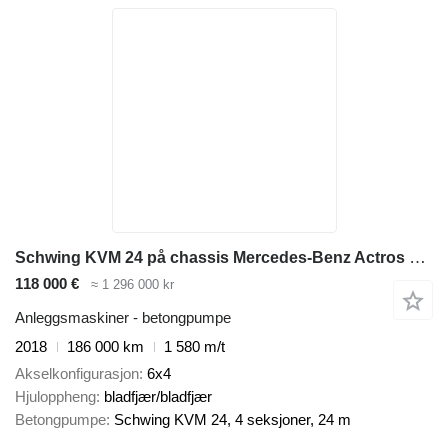
Schwing KVM 24 på chassis Mercedes-Benz Actros 2643 6x4 Schwing 24m, 150m3/h, euro 6, hallepump, top con
118 000 €
≈ 1 296 000 kr
Anleggsmaskiner - betongpumpe
2018
186 000 km
1 580 m/t
Akselkonfigurasjon
6x4
Hjuloppheng
bladfjær/bladfjær
Betongpumpe
Schwing KVM 24, 4 seksjoner, 24 m