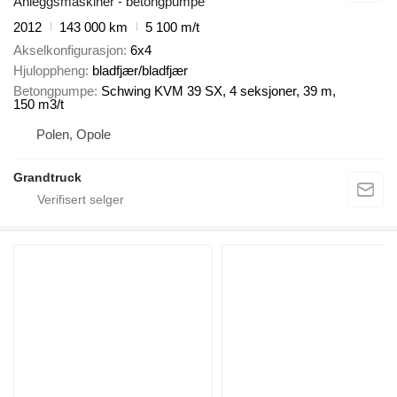
Anleggsmaskiner - betongpumpe
2012
143 000 km
5 100 m/t
Akselkonfigurasjon
6x4
Hjuloppheng
bladfjær/bladfjær
Betongpumpe
Schwing KVM 39 SX, 4 seksjoner, 39 m,
150 m3/t
Polen, Opole
Grandtruck