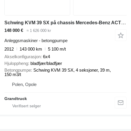
Schwing KVM 39 SX på chassis Mercedes-Benz ACTROS 2636 mp3 6x4 Schwing 39m pump 2012model
148 000 €
≈ 1 626 000 kr
Anleggsmaskiner - betongpumpe
2012
143 000 km
5 100 m/t
Akselkonfigurasjon
6x4
Hjuloppheng
bladfjær/bladfjær
Betongpumpe
Schwing KVM 39 SX, 4 seksjoner, 39 m,
150 m3/t
Polen, Opole
Grandtruck