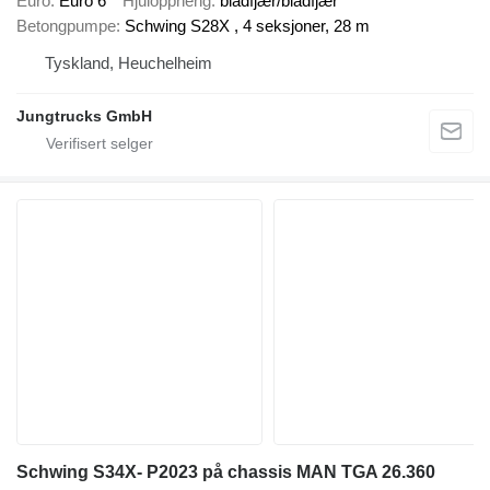
Euro
Euro 6
Hjuloppheng
bladfjær/bladfjær
Betongpumpe
Schwing S28X , 4 seksjoner, 28 m
Tyskland, Heuchelheim
Jungtrucks GmbH
Schwing S34X- P2023 på chassis MAN TGA 26.360