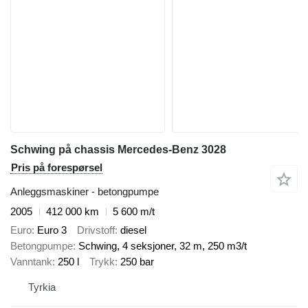
Schwing på chassis Mercedes-Benz 3028
Pris på forespørsel
Anleggsmaskiner - betongpumpe
2005
412 000 km
5 600 m/t
Euro
Euro 3
Drivstoff
diesel
Betongpumpe
Schwing, 4 seksjoner, 32 m, 250 m3/t
Vanntank
250 l
Trykk
250 bar
Tyrkia