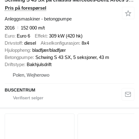
Pris på forespørsel
Anleggsmaskiner - betongpumpe
2016
152 000 m/t
Euro
Euro 6
Effekt
309 kW (420 hk)
Drivstoff
diesel
Akselkonfigurasjon
8x4
Hjuloppheng
bladfjær/bladfjær
Betongpumpe
Schwing S 43 SX, 5 seksjoner, 43 m
Driftstype
Bakhjulsdrift
Polen, Wejherowo
BUSCENTRUM