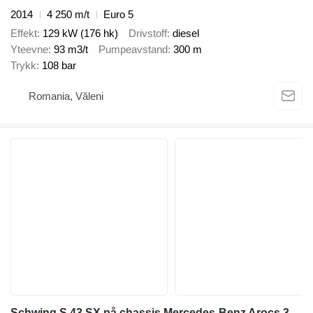
2014
4 250 m/t
Euro 5
Effekt
129 kW (176 hk)
Drivstoff
diesel
Yteevne
93 m3/t
Pumpeavstand
300 m
Trykk
108 bar
Romania, Văleni
Schwing S 43 SX på chassis Mercedes-Benz Arocs 3542