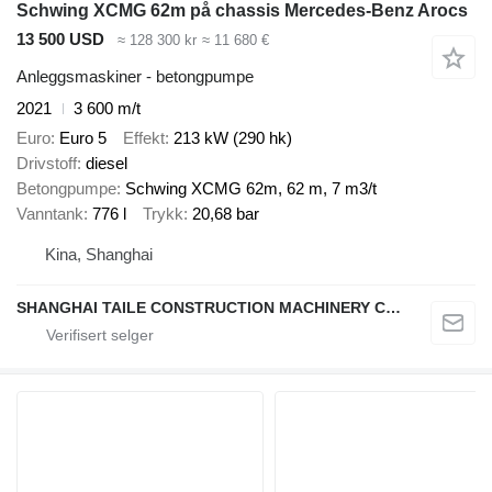
Schwing XCMG 62m på chassis Mercedes-Benz Arocs
13 500 USD
≈ 128 300 kr
≈ 11 680 €
Anleggsmaskiner - betongpumpe
2021
3 600 m/t
Euro
Euro 5
Effekt
213 kW (290 hk)
Drivstoff
diesel
Betongpumpe
Schwing XCMG 62m, 62 m, 7 m3/t
Vanntank
776 l
Trykk
20,68 bar
Kina, Shanghai
SHANGHAI TAILE CONSTRUCTION MACHINERY CO.,LID