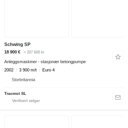
Schwing SP
18 900 €
≈ 207 600 kr
Anleggsmaskiner - stasjonær betongpumpe
2002
3 900 m/t
Euro 4
Storbritannia
Tracmot SL