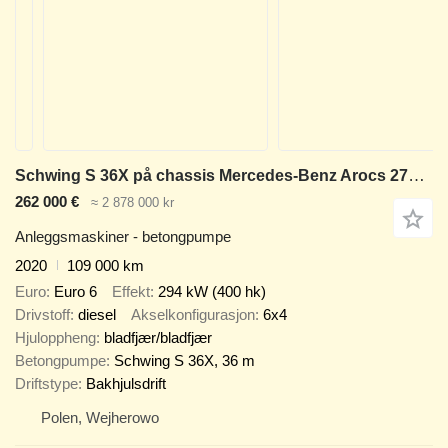
Schwing S 36X på chassis Mercedes-Benz Arocs 2740 Schwing S 36X
262 000 €
≈ 2 878 000 kr
Anleggsmaskiner - betongpumpe
2020
109 000 km
Euro
Euro 6
Effekt
294 kW (400 hk)
Drivstoff
diesel
Akselkonfigurasjon
6x4
Hjuloppheng
bladfjær/bladfjær
Betongpumpe
Schwing S 36X, 36 m
Driftstype
Bakhjulsdrift
Polen, Wejherowo