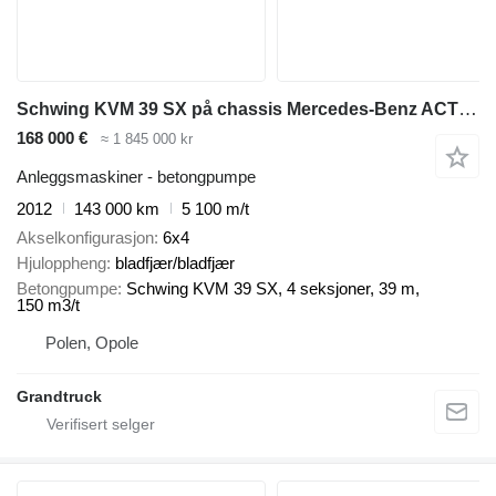
Schwing KVM 39 SX på chassis Mercedes-Benz ACTROS 2636 mp3 6x4 Schwing 39m pump 2012model
168 000 €
≈ 1 845 000 kr
Anleggsmaskiner - betongpumpe
2012
143 000 km
5 100 m/t
Akselkonfigurasjon
6x4
Hjuloppheng
bladfjær/bladfjær
Betongpumpe
Schwing KVM 39 SX, 4 seksjoner, 39 m,
150 m3/t
Polen, Opole
Grandtruck