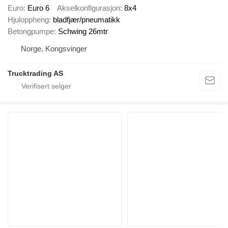
Euro
Euro 6
Akselkonfigurasjon
8x4
Hjuloppheng
bladfjær/pneumatikk
Betongpumpe
Schwing 26mtr
Norge, Kongsvinger
Trucktrading AS