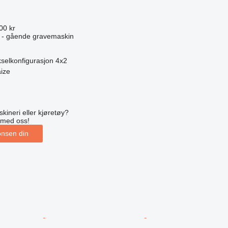
00 kr
 - gående gravemaskin
selkonfigurasjon
4x2
aize
kineri eller kjøretøy?
 med oss!
onsen din