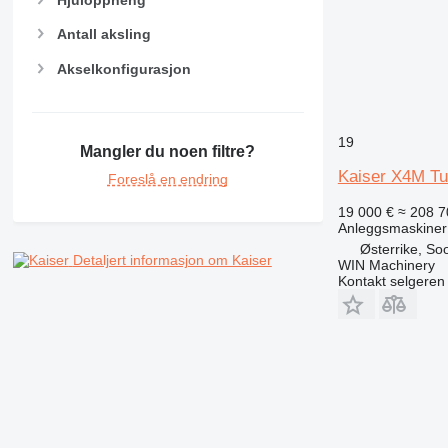
Hjuloppheng
RM
Antall aksling
Akselkonfigurasjon
19
Mangler du noen filtre?
Kaiser X4M Tur
Foreslå en endring
19 000 €
≈ 208 7
Anleggsmaskiner
Østerrike, So
Detaljert informasjon om Kaiser
WIN Machinery
Kontakt selgeren