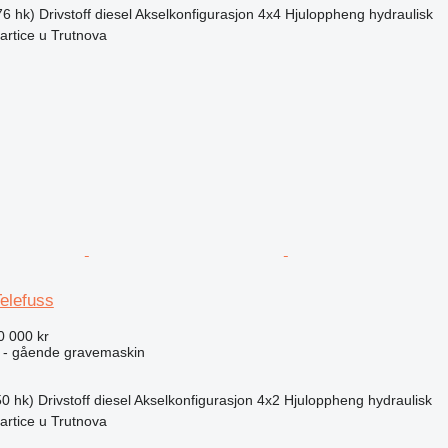
6 hk)
Drivstoff
diesel
Akselkonfigurasjon
4x4
Hjuloppheng
hydraulisk
artice u Trutnova
elefuss
0 000 kr
 - gående gravemaskin
0 hk)
Drivstoff
diesel
Akselkonfigurasjon
4x2
Hjuloppheng
hydraulisk
artice u Trutnova