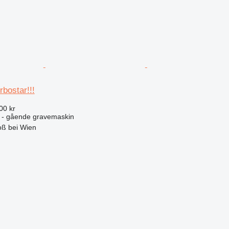
bostar!!!
00 kr
 - gående gravemaskin
oß bei Wien