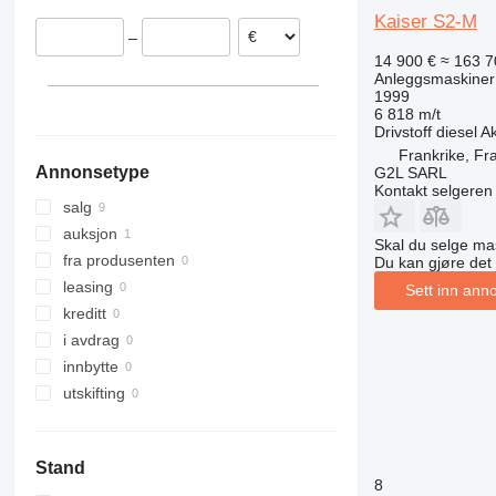
Slovakia
312
427
3369
SD
XR
Kaiser S2-M
–
Østerrike
313
435S
3394
XS
14 900 €
≈ 163 7
314
436
4069
XZ
Anleggsmaskiner
1999
315
437
4394
ZL
6 818 m/t
316
456
E-series
Drivstoff
diesel
Ak
317
457
Liftlux
Frankrike, Fr
Annonsetype
G2L SARL
318
8008
Pecolift
Kontakt selgeren
319
8018
Toucan
salg
320
8025
auksjon
Skal du selge mas
321
8026
fra produsenten
Du kan gjøre det
322
8030
leasing
Sett inn ann
323
8035
kreditt
324
CT
i avdrag
325
JS
innbytte
326
JZ
utskifting
329
NXT
330
S-Series
Stand
336
TM
8