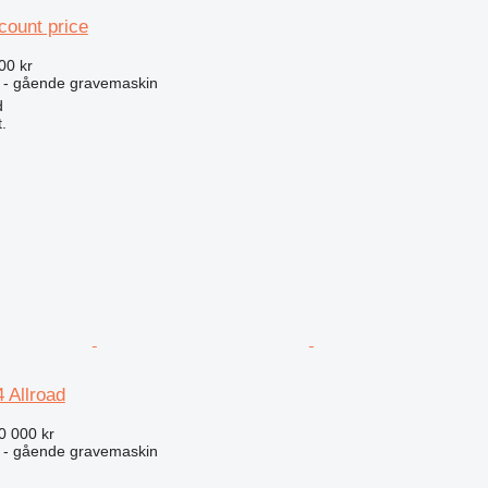
count price
00 kr
 - gående gravemaskin
d
.
 Allroad
0 000 kr
 - gående gravemaskin