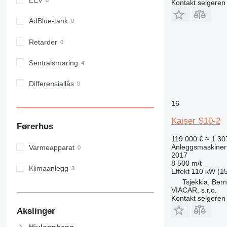
EEV
Kontakt selgeren
980
982
AdBlue-tank
988
Retarder
990
992
Sentralsmøring
AP
C-series
Differensiallås
CB
16
CS
D series
Kaiser S10-2
Førerhus
E-series
119 000 €
≈ 1 30
F-series
Anleggsmaskiner
Varmeapparat
GC
2017
8 500 m/t
IT
Klimaanlegg
Effekt
110 kW (15
M-series
Tsjekkia, Bern
VIACAR, s.r.o.
MH
Kontakt selgeren
NR
Akslinger
PM