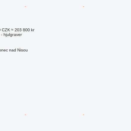
0 CZK
≈ 203 800 kr
- hjulgraver
lonec nad Nisou