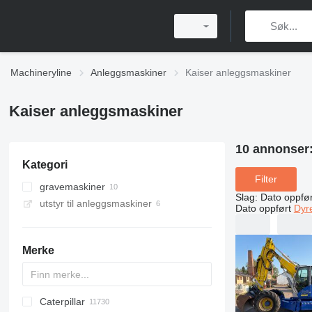
Machineryline
Anleggsmaskiner
Kaiser anleggsmaskiner
Kaiser anleggsmaskiner
10 annonser
Kategori
Filter
gravemaskiner
Slag
:
Dato oppfør
utstyr til anleggsmaskiner
gående gravemaskin
Dato oppført
Dyr
hjulgraverer
Merke
Caterpillar
Titan
AL
SP
AX
X-Series
AFW
HD
FlexiROC
1304
400 - series
BC
BG
BB
TW
463
GSH
Leonardo
AHK
K-series
CK
3.5
B-series
450