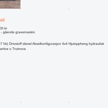
oad
00 kr
 - gående gravemaskin
7 hk)
Drivstoff
diesel
Akselkonfigurasjon
4x4
Hjuloppheng
hydraulisk
artice u Trutnova