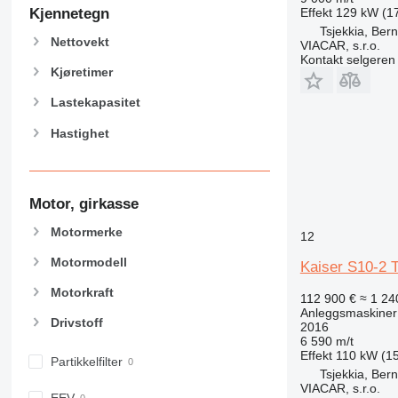
906
Effekt
129 kW (17
Kjennetegn
907
Tsjekkia, Bern
Nettovekt
VIACAR, s.r.o.
908
Kontakt selgeren
910
Kjøretimer
914
Lastekapasitet
918
Hastighet
924
926
928
930
Motor, girkasse
938
Motormerke
12
950
Motormodell
953
Kaiser S10-2 T
955
Motorkraft
112 900 €
≈ 1 24
962
Anleggsmaskiner
Drivstoff
2016
963
6 590 m/t
966
Effekt
110 kW (15
Partikkelfilter
972
Tsjekkia, Bern
VIACAR, s.r.o.
973