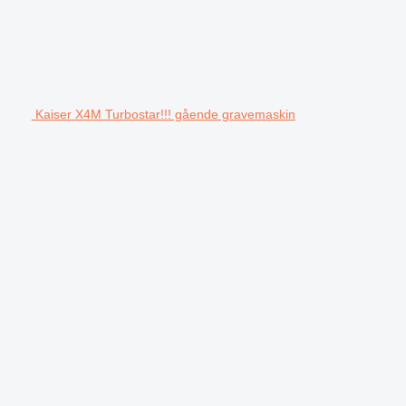
Kaiser X4M Turbostar!!! gående gravemaskin