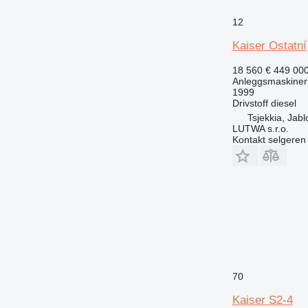
12
Kaiser Ostatní
18 560 €
449 00
Anleggsmaskiner 
1999
Drivstoff
diesel
Tsjekkia, Jab
LUTWA s.r.o.
Kontakt selgeren
70
Kaiser S2-4