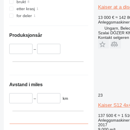
340
VMT
brukt
Kaiser at a dis
345
Vibromax
etter krasj
349
for deler
13 000 €
≈ 142 8
350
Anleggsmaskiner
Ungarn, Bele
365
Szalai DÓZER Kft
374
Produksjonsår
Kontakt selgeren
390
395
–
416
420
424
426
428
Avstand i miles
430
23
432
–
km
Kaiser S12 4x4
434
444
137 500 €
≈ 1 51
589
Anleggsmaskiner
2017
826
9 000 m/t