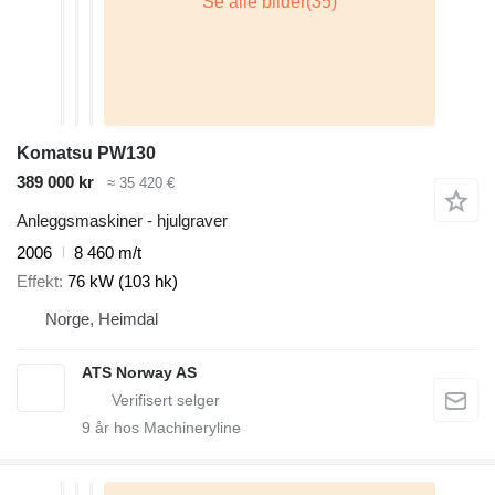
Komatsu PW130
389 000 kr
≈ 35 420 €
Anleggsmaskiner - hjulgraver
2006
8 460 m/t
Effekt
76 kW (103 hk)
Norge, Heimdal
ATS Norway AS
9
år hos Machineryline