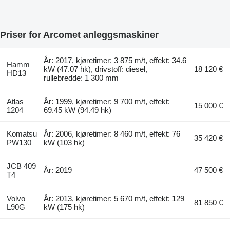
Priser for Arcomet anleggsmaskiner
År: 2017, kjøretimer: 3 875 m/t, effekt: 34.6
Hamm
kW (47.07 hk), drivstoff: diesel,
18 120 €
HD13
rullebredde: 1 300 mm
Atlas
År: 1999, kjøretimer: 9 700 m/t, effekt:
15 000 €
1204
69.45 kW (94.49 hk)
Komatsu
År: 2006, kjøretimer: 8 460 m/t, effekt: 76
35 420 €
PW130
kW (103 hk)
JCB 409
År: 2019
47 500 €
T4
Volvo
År: 2013, kjøretimer: 5 670 m/t, effekt: 129
81 850 €
L90G
kW (175 hk)