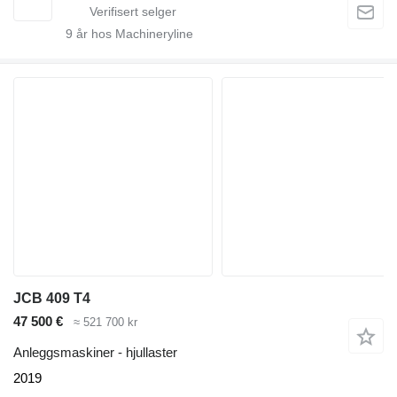
9
år hos Machineryline
JCB 409 T4
47 500 €
≈ 521 700 kr
Anleggsmaskiner - hjullaster
2019