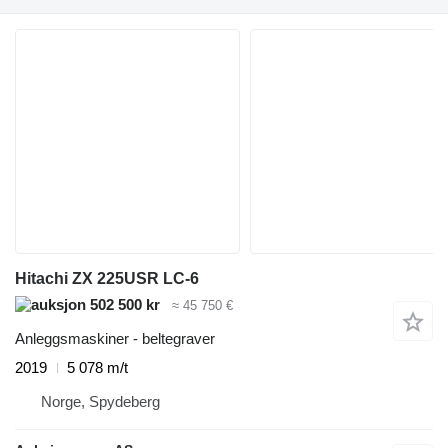
Hitachi ZX 225USR LC-6
502 500 kr
≈ 45 750 €
Anleggsmaskiner - beltegraver
2019
5 078 m/t
Norge, Spydeberg