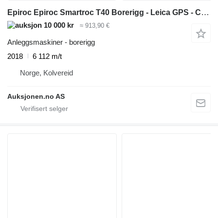
Epiroc Epiroc Smartroc T40 Borerigg - Leica GPS - CME sliper - Sentrals
10 000 kr
≈ 913,90 €
Anleggsmaskiner - borerigg
2018
6 112 m/t
Norge, Kolvereid
Auksjonen.no AS