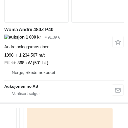
Woma Andre 480Z P40
1 000 kr
≈ 91,39 €
Andre anleggsmaskiner
1998
1 234 567 m/t
Effekt
368 kW (501 hk)
Norge, Skedsmokorset
Auksjonen.no AS