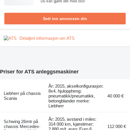
Du kan gjøre det med oss!
Sett inn annonsen din
Detaljert informasjon om ATS
Priser for ATS anleggsmaskiner
År: 2015, akselkonfigurasjon:
8x4, hjuloppheng:
Liebherr på chassis
pneumatikk/pneumatikk,
40 000 €
Scania
betongblander merke:
Liebherr
År: 2015, avstand i miles:
Schwing 26mtr på
314 000 km, kjøretimer:
chassis Mercedes-
112 000 €
2 880 m/t, euro: Euro 6,