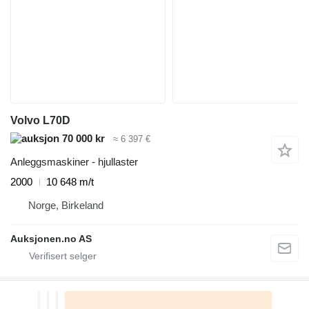
Volvo L70D
70 000 kr
≈ 6 397 €
Anleggsmaskiner - hjullaster
2000
10 648 m/t
Norge, Birkeland
Auksjonen.no AS