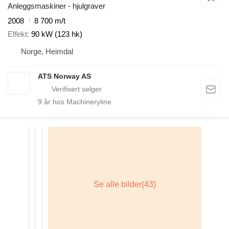
Anleggsmaskiner - hjulgraver
2008
8 700 m/t
Effekt
90 kW (123 hk)
Norge, Heimdal
ATS Norway AS
9
år hos Machineryline