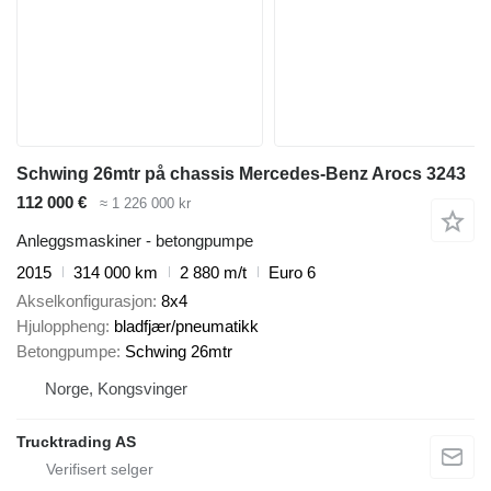
Schwing 26mtr på chassis Mercedes-Benz Arocs 3243
112 000 €
≈ 1 226 000 kr
Anleggsmaskiner - betongpumpe
2015
314 000 km
2 880 m/t
Euro 6
Akselkonfigurasjon
8x4
Hjuloppheng
bladfjær/pneumatikk
Betongpumpe
Schwing 26mtr
Norge, Kongsvinger
Trucktrading AS