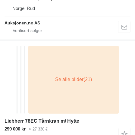
Norge, Rud
Auksjonen.no AS
Liebherr 78EC Tårnkran m/ Hytte
299 000 kr
≈ 27 330 €