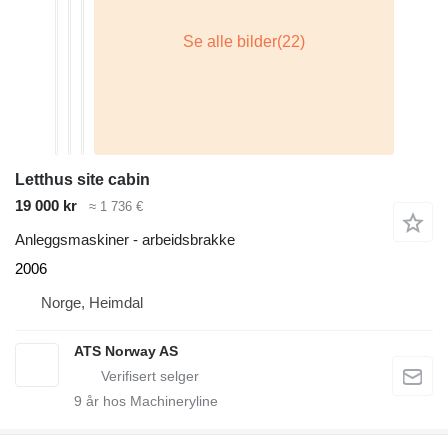
Letthus site cabin
19 000 kr
≈ 1 736 €
Anleggsmaskiner - arbeidsbrakke
2006
Norge, Heimdal
ATS Norway AS
9
år hos Machineryline