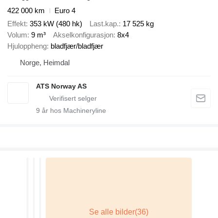
422 000 km
Euro 4
Effekt
353 kW (480 hk)
Last.kap.
17 525 kg
Volum
9 m³
Akselkonfigurasjon
8x4
Hjuloppheng
bladfjær/bladfjær
Norge, Heimdal
ATS Norway AS
9
år hos Machineryline