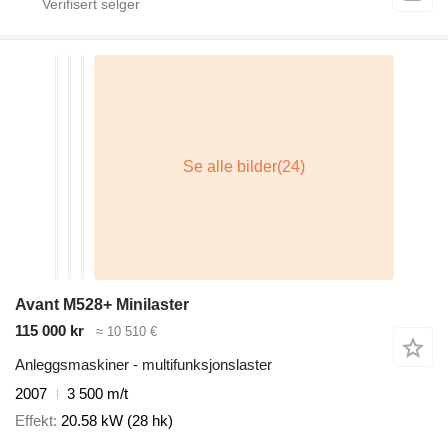
Avant M528+ Minilaster
115 000 kr
≈ 10 510 €
Anleggsmaskiner - multifunksjonslaster
2007
3 500 m/t
Effekt
20.58 kW (28 hk)