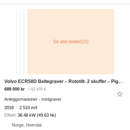
Volvo ECR58D Beltegraver – Rototilt- 2 skuffer – Pigghammer – Klype –
689 000 kr
≈ 62 970 €
Anleggsmaskiner - minigraver
2018
2 510 m/t
Effekt
36.48 kW (49.63 hk)
Norge, Heimdal